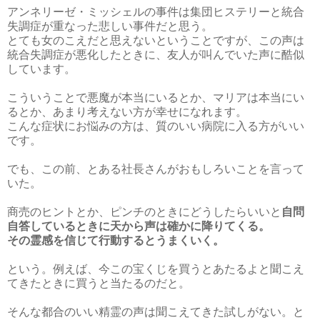
アンネリーゼ・ミッシェルの事件は集団ヒステリーと統合
失調症が重なった悲しい事件だと思う。
とても女のこえだと思えないということですが、この声は
統合失調症が悪化したときに、友人が叫んでいた声に酷似
しています。
こういうことで悪魔が本当にいるとか、マリアは本当にい
るとか、あまり考えない方が幸せになれます。
こんな症状にお悩みの方は、質のいい病院に入る方がいい
です。
でも、この前、とある社長さんがおもしろいことを言って
いた。
商売のヒントとか、ピンチのときにどうしたらいいと
自問
自答しているときに天から声は確かに降りてくる。
その霊感を信じて行動するとうまくいく。
という。例えば、今この宝くじを買うとあたるよと聞こえ
てきたときに買うと当たるのだと。
そんな都合のいい精霊の声は聞こえてきた試しがない。と