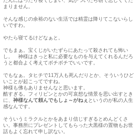
たんにばったり寝てしまい、気がついたら朝で悲しくてた
まりません。
そんな感じの余裕のない生活では精霊は降りてこないらし
いですわ。
やたら寝てるけどなぁと。
でもまぁ。宝くじがいたずらにあたって殺されても怖い
し。 神様はきっと私に必要なものを与えてくれるんだろ
うと都合よく考えてボチボチでいいです。
でもなぁ。タヒチで11万人も死んだりとか、そういうひど
いことが起こってですね。
神様も佛もありませんなと思います。
酷すぎる。フィリピンとかの可哀想な情景を思い出すとき
に、
神様なんて頼んでもしょ～がねぇ
というのが私の人生
感なんです。
そういうミラクルとかをあまり信じすぎるとめんどくさ
い。事務所にプレゼントしてもらった大黒様の置物もお世
話もよく忘れて申し訳ない。