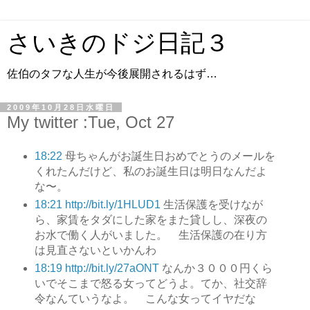
さいきのドジ日記３
佐伯のタフな人生が今後展開されるはず…
2009年10月28日水曜日
My twitter :Tue, Oct 27
18:22
母ちゃんがお誕生日おめでとうのメールを
くれたんだけど、私のお誕生日は明日なんだよ
な〜。
18:21
http://bit.ly/1HLUD1
生活保護を受けなが
ら、家賃をタダにした家をまた貸しし、深夜の
お水で働く人がいました。 生活保護の在り方
は見直さないといかんわ
18:19
http://bit.ly/27aONT
なんか３０００円くら
いでそこまで怒る女ってどうよ。てか、社交辞
令なんていうなよ。 こんな女ってイヤだな