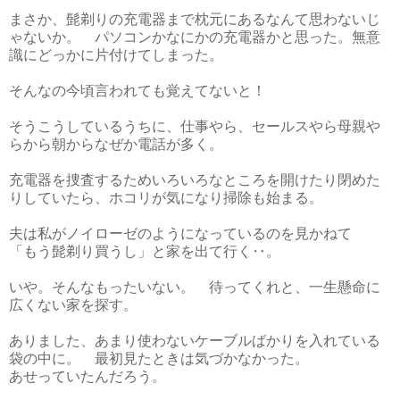
まさか、髭剃りの充電器まで枕元にあるなんて思わないじ
ゃないか。 パソコンかなにかの充電器かと思った。無意
識にどっかに片付けてしまった。
そんなの今頃言われても覚えてないと！
そうこうしているうちに、仕事やら、セールスやら母親や
らから朝からなぜか電話が多く。
充電器を捜査するためいろいろなところを開けたり閉めた
りしていたら、ホコリが気になり掃除も始まる。
夫は私がノイローゼのようになっているのを見かねて
「もう髭剃り買うし」と家を出て行く‥。
いや。そんなもったいない。 待ってくれと、一生懸命に
広くない家を探す。
ありました、あまり使わないケーブルばかりを入れている
袋の中に。 最初見たときは気づかなかった。
あせっていたんだろう。