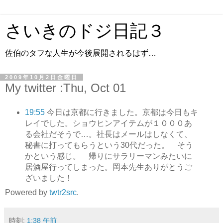
さいきのドジ日記３
佐伯のタフな人生が今後展開されるはず…
2009年10月2日金曜日
My twitter :Thu, Oct 01
19:55
今日は京都に行きました。京都は今日もキ
レイでした。ショウヒンアイテムが１０００あ
る会社だそうで…。社長はメールはしなくて、
秘書に打ってもらうという30代だった。 そう
かという感じ。 帰りにサラリーマンみたいに
居酒屋行ってしまった。岡本先生ありがとうご
ざいました！
Powered by
twtr2src
.
時刻:
1:38 午前