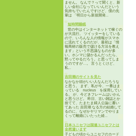
ません。 なんで？って聞くと、新
しい会社になっていいんだという
気持ちでいたんですけど、僕の先
輩は 「明日から新規開発...
短時間睡眠
世の中はインターネットで稼ぐの
が大流行。 ツイッターをしている
ので、いろんな人の情報がスマホ
に流れてくるのだが、最初は「情
報商材の販売で儲ける方法を教え
ます」という不思議なものが多
い。ホンマに儲かるんだったら、
黙ってやるだろう。と思ってしま
うのですが…。 言うとくけど、
私...
吉田潮のサイトを見た
なかなか頭がいい人なんだろうな
と思う。 まず、私が今、一番はま
っている nucleus を採用してい
る。 が、今どきフレームはいかん
と思うけど。 昨日、古い雑誌とか
捨てて、たまたま婦人公論に書い
てあった 吉田潮 なる方の結婚して
るのに、なぜかヤリマンでやりま
くって離婚にいたった経...
日本ユニセフは国連ユニセフとは
全然違います
子どもの頃からユニセフのカード