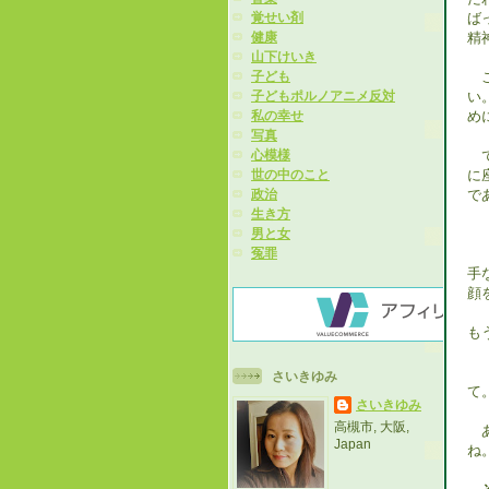
ば
覚せい剤
精
健康
山下けいき
こ
子ども
い
子どもポルノアニメ反対
め
私の幸せ
写真
で
心模様
に
世の中のこと
で
政治
生き方
（
男と女
冤罪
手
顔
も
「
さいきゆみ
て
さいきゆみ
高槻市, 大阪,
あ
Japan
ね