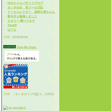
ゆみちゃんパチンコブログ
さいきゆみ 写メール日記
ドールコレクター 池田久美ちゃん
新今日も勉強しました
カロリー 調べてます
Tumblr
はてな
ADWORAD
View My Stats
「さいきのドジ日記３」のRSS