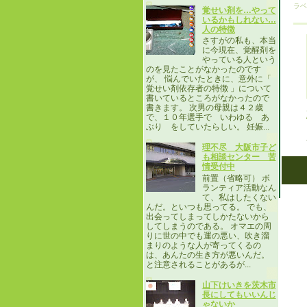
ラベ
覚せい剤を…やって
いるかもしれない…
人の特徴
さすがの私も、本当
に今現在、覚醒剤を
やっている人という
のを見たことがなかったのです
が、 悩んでいたときに、意外に「
覚せい剤依存者の特徴 」について
書いているところがなかったので
書きます。 次男の母親は４２歳
で、１０年選手で いわゆる あ
ぶり をしていたらしい。 妊娠...
理不尽 大阪市子ど
も相談センター 苦
情受付中
前置（省略可） ボ
ランティア活動なん
て、私はしたくない
んだ。といつも思ってる。 でも、
出会ってしまってしかたないから
してしまうのである。 オマエの周
りに世の中でも運の悪い、吹き溜
まりのような人が寄ってくるの
は、あんたの生き方が悪いんだ。
と注意されることがあるが...
山下けいきを茨木市
長にしてもいいんじ
ゃないか