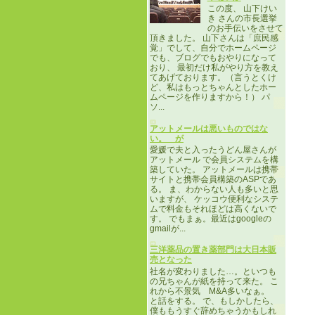
この度、 山下けい
き さんの市長選挙
のお手伝いをさせて
頂きました。 山下さんは「庶民感
覚」でして、自分でホームページ
でも、ブログでもおやりになって
おり、 最初だけ私がやり方を教え
てあげております。（言うとくけ
ど、私はもっとちゃんとしたホー
ムページを作りますから！） パ
ソ...
アットメールは悪いものではな
い。 が
愛媛で夫と入ったうどん屋さんが
アットメール で会員システムを構
築していた。 アットメールは携帯
サイトと携帯会員構築のASPであ
る。 ま、わからない人も多いと思
いますが、 ケッコウ便利なシステ
ムで料金もそれほどは高くないで
す。 でもまぁ。最近はgoogleの
gmailが...
三洋薬品の置き薬部門は大日本販
売となった
社名が変わりました…。といつも
の兄ちゃんが紙を持って来た。 こ
れから不景気 M&A多いなぁ。
と話をする。 で、もしかしたら、
僕ももうすぐ辞めちゃうかもしれ