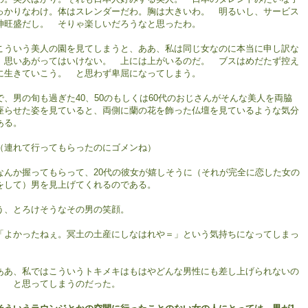
っかりなわけ。体はスレンダーだわ。胸は大きいわ。 明るいし、サービス
神旺盛だし。 そりゃ楽しいだろうなと思ったわ。
ういう美人の園を見てしまうと、ああ、私は同じ女なのに本当に申し訳な
。思いあがってはいけない。 上には上がいるのだ。 ブスはめだたず控え
に生きていこう。 と思わず卑屈になってしまう。
、男の旬も過ぎた40、50のもしくは60代のおじさんがそんな美人を両脇
座らせた姿を見ていると、両側に蘭の花を飾った仏壇を見ているような気分
ある。
連れて行ってもらったのにゴメンね）
なんか握ってもらって、20代の彼女が嬉しそうに（それが完全に恋した女の
をして）男を見上げてくれるのである。
う、とろけそうなその男の笑顔。
よかったねぇ。冥土の土産にしなはれや＝」という気持ちになってしまっ
。
あ、私ではこういうトキメキはもはやどんな男性にも差し上げられないの
。 と思ってしまうのだった。