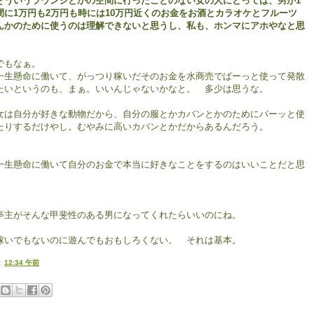
そういうラウンジとかの空間に行ったことのない女の人にとっては、男が1
間に1万円も2万円も時には10万円近くのお金をお酒とカラオケとフルーツ
んかのために使うのは理解できないと思うし、私も、ホンマにアホやなと思
。
もなぁ。
生懸命に働いて、がっつり稼いだそのお金を水商売でぱーっと使って発散
たいというのも、まぁ。いいんじゃないかなと。 多少は思うな。
は自分が好きな動物だから、自分の服とかカバンとかのためにパーッと使
たりするだけやし。むやみに高いカバンとかだからあるんだろう。
生懸命に働いて自分のお金で本当に好きなことをするのはいいことだと思
。
主がそんな甲斐性のある男になってくれたらいいのにね。
いでもないのに遊んでもおもしろくない。 それは基本。
:
12:34 午前