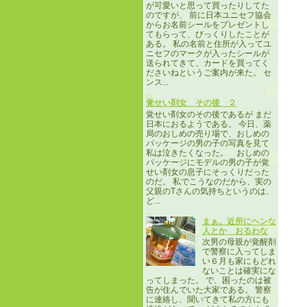
が可愛いと思って買ったりしてた
のですが、 前に日本ユニセフ協会
からお名前シールをプレゼントし
てもらって、びっくりしたことが
ある。 私の名前と住所が入ってユ
ニセフのマークが入ったシールが
送られてきて、カードを買ってく
ださいねというご案内が来た。 セ
ンス...
覚せい剤女 その後 ２
覚せい剤女のその後であるが まだ
日本におるようである。 今日、薬
局のおしめの売り場で、おしめの
パッケージの男の子の写真を見て
私は泣きたくなった。 おしめの
パッケージにモデルの男の子が覚
せい剤女の息子にそっくりだった
のだ。 私でこうなのだから、実の
父親のTさんの気持ちというのは、
ど...
まぁ。近所にヘンな
人とか おるわな
次男の母親が覚醒剤
で警察に入ってしま
い６月も家にもどれ
ないことは確実にな
ってしまった。 で、困ったのは被
告が住んでいた大家である。 警察
に連絡し、聞いてきて私の方にも