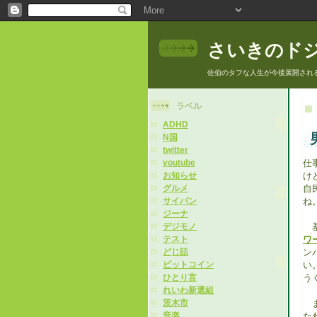
さいきのド
佐伯のタフな人生が今後展開され
ラベル
ADHD
N国
twitter
仕
youtube
け
お知らせ
自
グルメ
ね
サイパン
ジーナ
基
デジモノ
ワ
テスト
ン
どじ話
い
ビットコイン
う
ひとり言
れいわ新選組
ま
茨木市
た
音楽