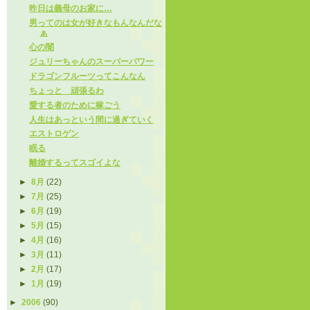
昨日は義母のお家に…
男ってのは女が好きなもんなんだな
ぁ
心の闇
ジュリーちゃんのスーパーパワー
ドラゴンフルーツってこんなん
ちょっと 頑張るわ
愛する者のために稼ごう
人生はあっという間に過ぎていく
エストロゲン
眠る
離婚するってスゴイよな
►
8月
(22)
►
7月
(25)
►
6月
(19)
►
5月
(15)
►
4月
(16)
►
3月
(11)
►
2月
(17)
►
1月
(19)
►
2006
(90)