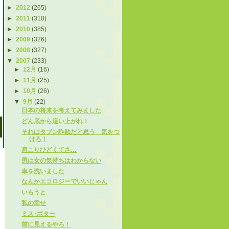
►
2012
(265)
►
2011
(310)
►
2010
(385)
►
2009
(326)
►
2008
(327)
▼
2007
(233)
►
12月
(16)
►
11月
(25)
►
10月
(26)
▼
9月
(22)
日本の将来を考えてみました
どん底から這い上がれ！
それはタブン詐欺だと思う 気をつ
けろ！
肩こりひどくてさ…
男は女の気持ちはわからない
車を洗いました
なんかエコロジーでいいじゃん
いもうと
私の幸せ
ミス･ポター
前に見えるやろ！