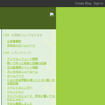
お世話になっております
山岸健康院
宗先生のホームページ
いろいろリンク
アニマルッフュージ関西
勢いで作った映画と読書の記録
北大阪新聞イベント情報
さいきゆみショールーム
ホームページ
たまに社会問題を感じたときに書く社
会派記録
イベントカレンダー
ジャンジャン
サイパンのニュース 亭主が書いてる
わけじゃなく
今日も勉強しました