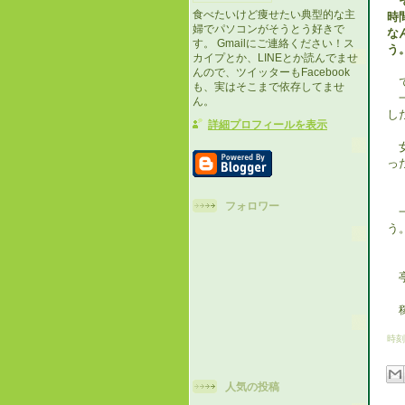
食べたいけど痩せたい典型的な主
時
婦でパソコンがそうとう好きで
な
す。 Gmailにご連絡ください！ス
う
カイプとか、LINEとか読んでませ
んので、ツイッターもFacebook
で
も、実はそこまで依存してませ
一
ん。
し
詳細プロフィールを表示
女
っ
フォロワー
一
う
亭
稼
時刻
人気の投稿