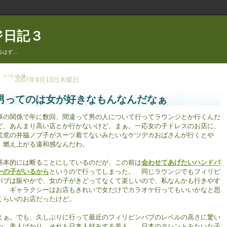
ジ日記３
るはず…
2007年9月13日木曜日
男ってのは女が好きなもんなんだなぁ
事の関係で年に数回、間違って男の人について行ってラウンジとか行くんだ
ど、あんまり高い店とか行かないけど、まぁ。一応女の子ドレスのお店に、
民党の井脇ノブ子がスーツ着てないみたいなケツデカおばさんが行くとや
。燃え上がる違和感なんだわ。
本的には断ることにしているのだが、この前は
会わせてあげたいハンドパ
ーの子がいるから
というので行ってしまった。 同じラウンジでもフィリピ
パブは賑やかで、女の子がきどってなくて楽しいので、私なんかも行きやす
。 ギャラクシーはお店もきれいで女だけでカラオケ行ってもいいかなと思
くらいのお店だったけど。
ぁ。でも、久しぶりに行って最近のフィリピンパブのレベルの高さに驚い
わ。美人ばかり。それも日本人好みする美人。 日本のタレントみたいな子