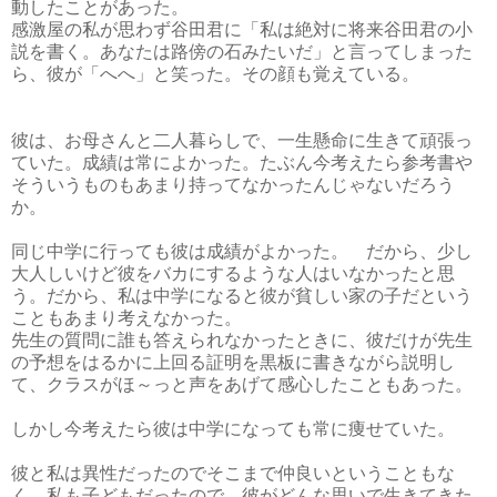
動したことがあった。
感激屋の私が思わず谷田君に「私は絶対に将来谷田君の小
説を書く。あなたは路傍の石みたいだ」と言ってしまった
ら、彼が「へへ」と笑った。その顔も覚えている。
彼は、お母さんと二人暮らしで、一生懸命に生きて頑張っ
ていた。成績は常によかった。たぶん今考えたら参考書や
そういうものもあまり持ってなかったんじゃないだろう
か。
同じ中学に行っても彼は成績がよかった。 だから、少し
大人しいけど彼をバカにするような人はいなかったと思
う。だから、私は中学になると彼が貧しい家の子だという
こともあまり考えなかった。
先生の質問に誰も答えられなかったときに、彼だけが先生
の予想をはるかに上回る証明を黒板に書きながら説明し
て、クラスがほ～っと声をあげて感心したこともあった。
しかし今考えたら彼は中学になっても常に痩せていた。
彼と私は異性だったのでそこまで仲良いということもな
く、私も子どもだったので、彼がどんな思いで生きてきた