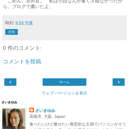
ごめん。谷田君。 私は小説なんか書く才能なかったか
ら、ブログで書いたよ。
時刻:
6:59 午後
共有
0 件のコメント:
コメントを投稿
‹
›
ホーム
ウェブ バージョンを表示
さいきゆみ
さいきゆみ
高槻市, 大阪, Japan
食べたいけど痩せたい典型的な主婦でパソコンがそう