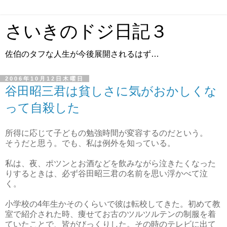
さいきのドジ日記３
佐伯のタフな人生が今後展開されるはず…
2006年10月12日木曜日
谷田昭三君は貧しさに気がおかしくな
って自殺した
所得に応じて子どもの勉強時間が変容するのだという。
そうだと思う。でも、私は例外を知っている。
私は、夜、ポツンとお酒などを飲みながら泣きたくなった
りするときは、必ず谷田昭三君の名前を思い浮かべて泣
く。
小学校の4年生かそのくらいで彼は転校してきた。初めて教
室で紹介された時、痩せてお古のツルツルテンの制服を着
ていたことで、皆がびっくりした。その時のテレビに出て