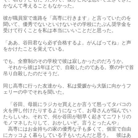
かなんて考えることもなかった。
彼が職員室で進路を「高専に行きます」と言っていたのを
聞いて、優秀でないといけないその学校にたぶん奨学金を
受けて行くことを私は本当にいいことだと思った。
「ああ、谷田君なら必ず合格するよ。がんばってね」と声
をかけたことを覚えている。
でも、全寮制のその学校で彼は寂しかったのだろうか。
それから彼は1年ほどで、自殺したのである。寮の中で首
吊り自殺したのだそうだ。
同じ高専に行った友達から、私は愛媛から大阪に向かうフ
ェリーの中でそれを聞いた。
「谷田、母親にラジカセ買えとか言うて怒ってタバコの
火を押し付けたりするようになって、お母さんが悩んでい
たらしいわ。それで、何か谷田が朝早く起きてニワトリの
モノマネしたりして、おかしいぞ。言うとったんや」
高専にはお金持ちの家の優秀な子も多くて、個室で自由
にカッコよく暮らしている子もいたんだと思う。 彼はあ