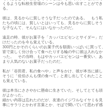
くるような転校生登場のシーンは今も思い出すことができ
る。
彼は、見るからに貧しそうな子だったのである。 もう私
たちの頃には、貧しいとはいっても、見るからに貧しそう
な子なんて、そんなにはいなかったのだ。
遠足の時、彼がお菓子を「カッパエビセンとサイダー」だ
けだったのを今も覚えている。
300円とかそのくらいのお菓子代を額面いっぱいに買って、
皆で楽しく分け合って食べたりする輪の中に彼は入れなか
った。 その当時、もはやカッパエビセンは一番安い、あ
まり人気のないお菓子だったのだ。
私が「谷田君。私の食べや」と声をかけ、彼が本当に嬉し
そうに「佐伯さんも僕の食べて」と差し出してくれたこと
も覚えている。
彼は本当にささやかに懸命に生きていた。そしてとても頭
がよかった。
細かい内容は忘れたのだが、友達のイジワルなイヤミを見
事にサラリとかわす言葉とか、そばで聞いていて思わず感