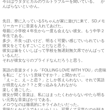
今日はウタダヒカルのウルトラブルーを聞いている。 が
んばらないといかん。
先日、寮に入っているSちゃんが家に遊びに来て、SDメモ
リーカードに音楽を入れてあげた。
母親に小学校４年生から一度も会えない彼女。もう中学２
年生である。
多少、不良っぽいけど、明るく可愛い感じでいられている
彼女をとてもすごいことだなと思う。
彼女は歯をくいしばって学校を無遅刻無欠席でがんばって
いるんだ。
それが彼女なりのプライドなんだろうと思う。
英語の音楽タイトル「FOLLING LOVE WITH YOU」の意味
を私に「どういう意味ですか？」と聞かれて…
「え～と。え～と恋？」としか答えられない。それで英語
が得意なんか？？と突っ込みを入れながら
楽しく過ごした。
彼女が聞く音楽は、私にはまったくわからないやたら明る
い元気な音楽ばかりである。
メロウなのは徹底的にキライみたいだった。
意味なんかどうでもいいらしい。可愛くて元気なのが好き