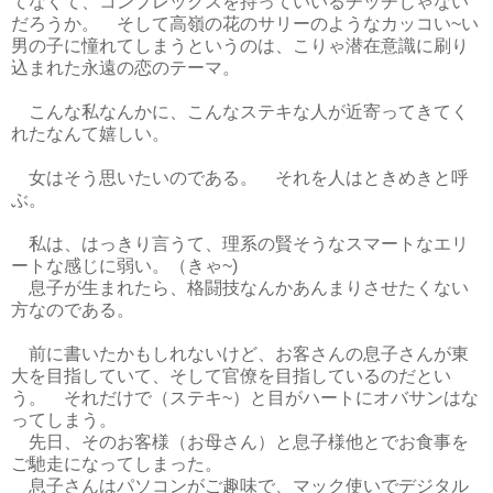
てなくて、コンプレックスを持っていいるチッチじゃない
だろうか。 そして高嶺の花のサリーのようなカッコい~い
男の子に憧れてしまうというのは、こりゃ潜在意識に刷り
込まれた永遠の恋のテーマ。
こんな私なんかに、こんなステキな人が近寄ってきてく
れたなんて嬉しい。
女はそう思いたいのである。 それを人はときめきと呼
ぶ。
私は、はっきり言うて、理系の賢そうなスマートなエリ
ートな感じに弱い。（きゃ~)
息子が生まれたら、格闘技なんかあんまりさせたくない
方なのである。
前に書いたかもしれないけど、お客さんの息子さんが東
大を目指していて、そして官僚を目指しているのだとい
う。 それだけで（ステキ~）と目がハートにオバサンはな
ってしまう。
先日、そのお客様（お母さん）と息子様他とでお食事を
ご馳走になってしまった。
息子さんはパソコンがご趣味で、マック使いでデジタル