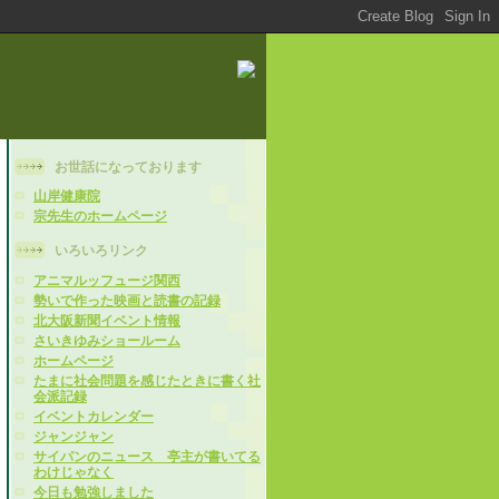
お世話になっております
山岸健康院
宗先生のホームページ
いろいろリンク
アニマルッフュージ関西
勢いで作った映画と読書の記録
北大阪新聞イベント情報
さいきゆみショールーム
ホームページ
たまに社会問題を感じたときに書く社
会派記録
イベントカレンダー
ジャンジャン
サイパンのニュース 亭主が書いてる
わけじゃなく
今日も勉強しました