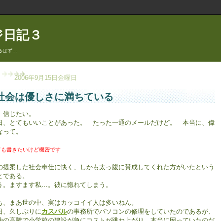
ジ日記３
るはず…
2006年9月15日金曜日
社会は優しさに満ちている
、信じたい。
日、とてもいいことがあった。 たった一通のメールだけど。 本当に、偉
なって。
ても書きたいけど機密です
の提案した社会奉仕に快く、しかも太っ腹に賛成してくれた方がいたという
とである。
う。ますます私…。彼に惚れてしまう。
も、まあ世の中、実はカッコイイ人は多いねん。
日、久しぶりに
カスパル
の事務所でパソコンの修理をしていたのであるが、
油の高騰で小学校の建設が急にコストが跳ね上がり、本当に困っていたのだ