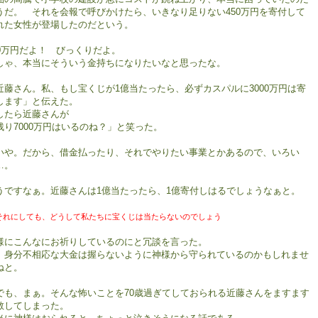
うだ。 それを会報で呼びかけたら、いきなり足りない450万円を寄付して
れた女性が登場したのだという。
50万円だよ！ びっくりだよ。
しゃ、本当にそういう金持ちになりたいなと思ったな。
近藤さん。私、もし宝くじが1億当たったら、必ずカスパルに3000万円は寄
します」と伝えた。
したら近藤さんが
残り7000万円はいるのね？」と笑った。
や。だから、借金払ったり、それでやりたい事業とかあるので、いろい
…。
うですなぁ。近藤さんは1億当たったら、1億寄付しはるでしょうなぁと。
それにしても、どうして私たちに宝くじは当たらないのでしょう
様にこんなにお祈りしているのにと冗談を言った。
、身分不相応な大金は握らないように神様から守られているのかもしれませ
ねと。
も、まぁ。そんな怖いことを70歳過ぎてしておられる近藤さんをますます
敬してしまった。