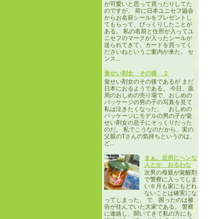
が可愛いと思って買ったりしてた
のですが、 前に日本ユニセフ協会
からお名前シールをプレゼントし
てもらって、びっくりしたことが
ある。 私の名前と住所が入ってユ
ニセフのマークが入ったシールが
送られてきて、カードを買ってく
ださいねというご案内が来た。 セ
ンス...
覚せい剤女 その後 ２
覚せい剤女のその後であるが まだ
日本におるようである。 今日、薬
局のおしめの売り場で、おしめの
パッケージの男の子の写真を見て
私は泣きたくなった。 おしめの
パッケージにモデルの男の子が覚
せい剤女の息子にそっくりだった
のだ。 私でこうなのだから、実の
父親のTさんの気持ちというのは、
ど...
まぁ。近所にヘンな
人とか おるわな
次男の母親が覚醒剤
で警察に入ってしま
い６月も家にもどれ
ないことは確実にな
ってしまった。 で、困ったのは被
告が住んでいた大家である。 警察
に連絡し、聞いてきて私の方にも