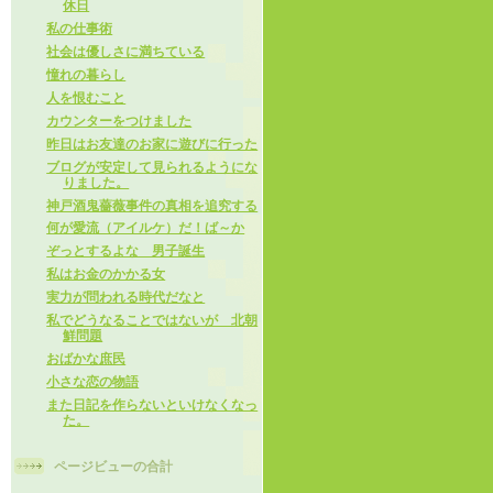
休日
私の仕事術
社会は優しさに満ちている
憧れの暮らし
人を恨むこと
カウンターをつけました
昨日はお友達のお家に遊びに行った
ブログが安定して見られるようにな
りました。
神戸酒鬼薔薇事件の真相を追究する
何が愛流（アイルケ）だ！ば～か
ぞっとするよな 男子誕生
私はお金のかかる女
実力が問われる時代だなと
私でどうなることではないが 北朝
鮮問題
おばかな庶民
小さな恋の物語
また日記を作らないといけなくなっ
た。
ページビューの合計