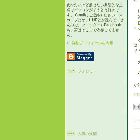
本
食べたいけど痩せたい典型的な主
婦でパソコンがそうとう好きで
社
す。 Gmailにご連絡ください！ス
神
カイプとか、LINEとか読んでませ
んので、ツイッターもFacebook
る
も、実はそこまで依存してませ
ん。
と
詳細プロフィールを表示
は
そ
大
フォロワー
私
「
か
時刻
ラベ
人気の投稿