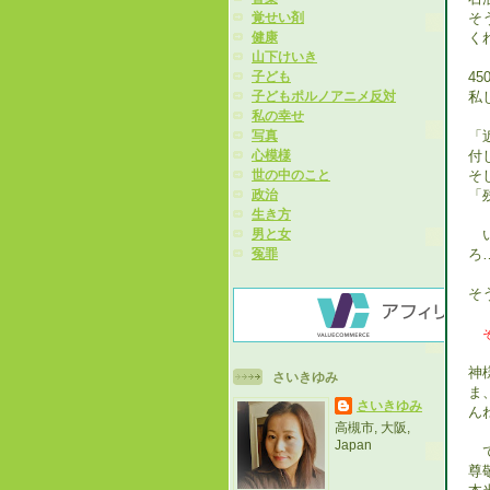
そ
覚せい剤
く
健康
山下けいき
4
子ども
私
子どもポルノアニメ反対
私の幸せ
「
写真
付
心模様
そ
世の中のこと
「
政治
生き方
い
男と女
ろ
冤罪
そ
神
さいきゆみ
ま
さいきゆみ
ん
高槻市, 大阪,
Japan
で
尊