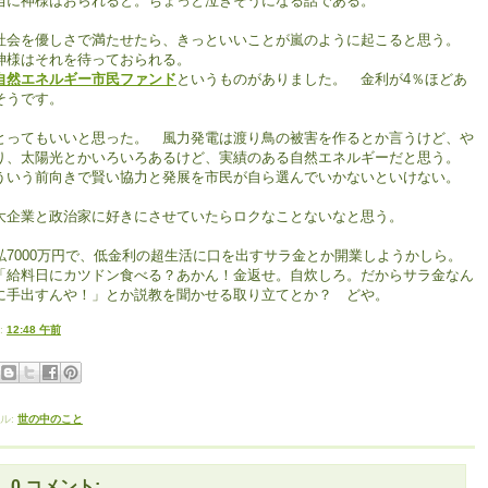
当に神様はおられると。ちょっと泣きそうになる話である。
会を優しさで満たせたら、きっといいことが嵐のように起こると思う。
様はそれを待っておられる。
自然エネルギー市民ファンド
というものがありました。 金利が4％ほどあ
そうです。
ってもいいと思った。 風力発電は渡り鳥の被害を作るとか言うけど、や
り、太陽光とかいろいろあるけど、実績のある自然エネルギーだと思う。
ういう前向きで賢い協力と発展を市民が自ら選んでいかないといけない。
企業と政治家に好きにさせていたらロクなことないなと思う。
7000万円で、低金利の超生活に口を出すサラ金とか開業しようかしら。
給料日にカツドン食べる？あかん！金返せ。自炊しろ。だからサラ金なん
に手出すんや！」とか説教を聞かせる取り立てとか？ どや。
:
12:48 午前
ル:
世の中のこと
0 コメント: