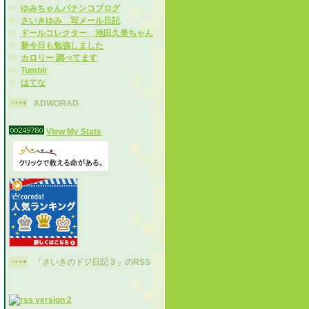
ゆみちゃんパチンコブログ
さいきゆみ 写メール日記
ドールコレクター 池田久美ちゃん
新今日も勉強しました
カロリー 調べてます
Tumblr
はてな
ADWORAD
View My Stats
「さいきのドジ日記３」のRSS