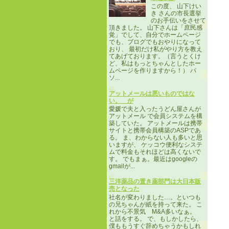
この度、 山下けい
き さんの市長選挙
のお手伝いをさせて
頂きました。 山下さんは「庶民感
覚」でして、自分でホームページ
でも、ブログでもおやりになって
おり、 最初だけ私がやり方を教え
てあげております。（言うとくけ
ど、私はもっとちゃんとしたホー
ムページを作りますから！） パ
ソ...
アットメールは悪いものではな
い。 が
愛媛で夫と入ったうどん屋さんが
アットメール で会員システムを構
築していた。 アットメールは携帯
サイトと携帯会員構築のASPであ
る。 ま、わからない人も多いと思
いますが、 ケッコウ便利なシステ
ムで料金もそれほどは高くないで
す。 でもまぁ。最近はgoogleの
gmailが...
三洋薬品の置き薬部門は大日本販
売となった
社名が変わりました…。といつも
の兄ちゃんが紙を持って来た。 こ
れから不景気 M&A多いなぁ。
と話をする。 で、もしかしたら、
僕ももうすぐ辞めちゃうかもしれ