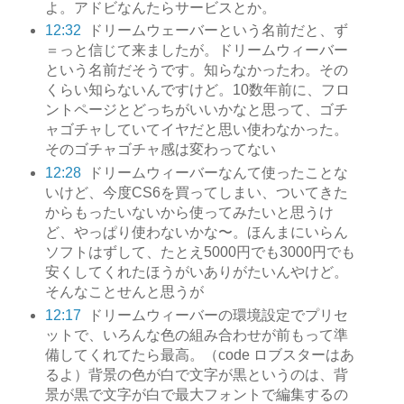
よ。アドビなんたらサービスとか。
12:32
ドリームウェーバーという名前だと、ず
＝っと信じて来ましたが。ドリームウィーバー
という名前だそうです。知らなかったわ。その
くらい知らないんですけど。10数年前に、フロ
ントページとどっちがいいかなと思って、ゴチ
ャゴチャしていてイヤだと思い使わなかった。
そのゴチャゴチャ感は変わってない
12:28
ドリームウィーバーなんて使ったことな
いけど、今度CS6を買ってしまい、ついてきた
からもったいないから使ってみたいと思うけ
ど、やっぱり使わないかな〜。ほんまにいらん
ソフトはずして、たとえ5000円でも3000円でも
安くしてくれたほうがいありがたいんやけど。
そんなことせんと思うが
12:17
ドリームウィーバーの環境設定でプリセ
ットで、いろんな色の組み合わせが前もって準
備してくれてたら最高。（code ロブスターはあ
るよ）背景の色が白で文字が黒というのは、背
景が黒で文字が白で最大フォントで編集するの