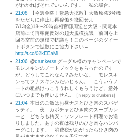
がわかればそれでいいんです。 私の場合。
21:08
【今週金曜！緊急大拡散】大飯原発3号機
をただちに停止し再稼働を撤回せよ！
7/13(金)18〜20時首相官邸周辺と大阪・関電本
店前にて再稼働反対の超大規模抗議！前回を上
回る空前の規模で抗議を！このページのツイー
トボタンで拡散にご協力下さい→
http://t.co/02kEEaMi
21:06
@
drunkerss
グーグル様のキャンペーンで
モレスキンのノートブックをもらったのです
が、どうしてこれなん？みたいな。 モレスキ
ンってフナスキンみたいじゃん。 こういうノ
ートの粗品けっこううれしくもらうけど、意外
にいつまでも使いません。
[
in reply to drunkerss
]
21:04
本日のご飯はお昼ナスとひき肉のスパゲ
ッティ。 夜 カボチャとひき肉のスープカレ
ーと どちらも格安・ワンプレート料理でお送
りしました。あすの夜は残りのひき肉をハンバ
ーグにします。 消費税があがったらひき肉の
量がますます少なくなる予定です。