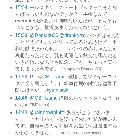
15:04
モレスキン のノートブックってそんな
すばらしいものなのですか？ 手帳なんて
evernote以外あまり興味ないんだが。そもそも
ペンとかも、最近あまり持ってないという。
15:03
@
Dontaku06
@
drunkerss
パンダはそんな
ことどうでもいいと思っていると思うけど。平
和な動物だからねぇ。 パンダの赤ちゃんは可
哀想だったけど、乳を間違えて飲んで死んだと
いうのは…なんとも残念。でも、ちょっと笑っ
てしまった私です。
[
in reply to Dontaku06
]
14:58
RT @
CBFisamu
: 破壊してワイヤーロッ
クに切り替えが吉。自転車付属の鍵では盗難予
防には弱い！@
yumisaiki
14:46
@
CBFisamu
洋服のポケット探すなう
[
in
reply to CBFisamu
]
14:43
@
rainbowrainite
ありがとうございま
す。 ヒヤリハットをほっておいた私が悪いん
です。自転車のカギ問題を人生に何度遭遇する
かわかりません。
[
in reply to rainbowrainite
]