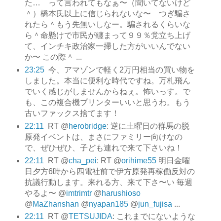
た… って言われてもなぁ〜（聞いてないけど
＾）橋本氏以上に信じられないな〜 つぎ騙さ
れたら＾もう先無いしなー。騙されるくらいな
ら＾命懸けで市民が纏まって９９％党立ち上げ
て、インチキ政治家一掃した方がいいんでない
か〜 この際＾ ...
23:25
今、アマゾンで軽く2万円相当の買い物を
しました。本当に便利な時代ですね。万札飛ん
でいく感じがしませんからねぇ。怖いっす。で
も、この複合機プリンターいいと思うわ。もう
古いファックス捨てます！
22:11
RT @
herobridge
: 逆に土曜日の群馬の脱
原発イベントは、まさにファミリー向けなの
で、ぜひぜひ、子ども連れで来て下さいね！
22:11
RT @
cha_pei
: RT @
orihime55
明日金曜
日夕方6時から四電社前で伊方原発再稼働反対の
抗議行動します。来れる方、来て下さ〜い 毎週
やるよ〜 @
imtrimtr
@
harushioso
@
MaZhanshan
@
nyapan185
@
jun_fujisa
...
22:11
RT @
TETSUJIDA
: これまでにないような