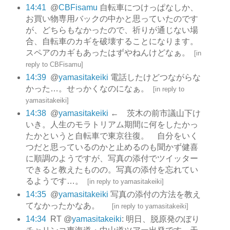
14:41
@
CBFisamu
自転車につけっぱなしか、
お買い物専用バックの中かと思っていたのです
が、どちらもなかったので、祈りが通じない場
合、自転車のカギを破壊することになります。
スペアのカギもあったはずやねんけどなぁ。
[
in
reply to CBFisamu
]
14:39
@
yamasitakeiki
電話したけどつながらな
かった…。せっかくなのになぁ。
[
in reply to
yamasitakeiki
]
14:38
@
yamasitakeiki
← 茨木の前市議山下け
いき。人生のモラトリアム期間に何をしたかっ
たかというと自転車で東京往復。 自分をいく
つだと思っているのかと止めるのも聞かず健喜
に順調のようですが、写真の添付でツイッター
できると教えたものの。写真の添付を忘れてい
るようです…。
[
in reply to yamasitakeiki
]
14:35
@
yamasitakeiki
写真の添付の方法を教え
てなかったかなあ。
[
in reply to yamasitakeiki
]
14:34
RT @
yamasitakeiki
: 明日、脱原発のぼり