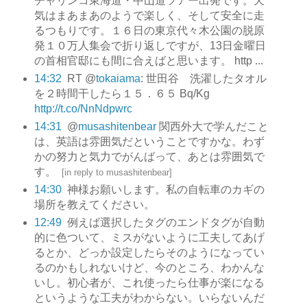
チャリンコ東海道・中山道ツアー出発です。天
気はまあまあのようで楽しく、そして安全に走
るつもりです。１６日の東京代々木公園の脱原
発１０万人集会で折り返しですが、13日金曜日
の首相官邸にも間に合えばと思います。 http ...
14:32
RT @
tokaiama
: 世田谷 洗濯したタオル
を２時間干したら１５．６５ Bq/Kg
http://t.co/NnNdpwrc
14:31
@
musashitenbear
関西外大で学んだこと
は、英語は雰囲気だということですかな。わず
かの努力と気力でがんばって、あとは雰囲気で
す。
[
in reply to musashitenbear
]
14:30
神様お願いします。私の自転車のカギの
場所を教えてください。
12:49
例えば選択したタグのエンドタグが自動
的に色ついて、ミスがないように工夫してあげ
るとか、どっか設定したらそのようになってい
るのかもしれないけど、今のところ、わかんな
いし。初心者が、これ使ったら仕事が楽になる
というような工夫がわからない。いらないんだ