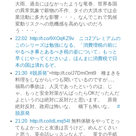
大雨、過去にはなかったような竜巻、世界各国
の異常気象で穀物の不作、タイの大洪水では企
業活動に多大な影響・・・。なんでこれで気候
変動リスクへの危機感を高めないのだろ
う・・・。
22:02
http://t.co/9XOqKZ9v ニコ2プレミアムの
このシリーズは勉強になる。「消費増税の前に
やるべき事とあるべき税の姿について」もっと
早くにやってくださいよ。ほんまに消費税で日
本の国は潰れるぞ。
21:30
#脱原発
">http://t.co/J7DmOmt9 種まきを
料理をしながらいつも聞いているのですが…。
福島の事故は、人災であったというのは、じ
ゃ、もっと安全対策がんばったらOKだったんだ
よというのは絶対に反対だと思います。 原発
絶対反対。政府は怖いな。 橋下も怖いな。
#
脱原発
21:20
http://t.co/idLmq54I
無料体験をやってとっ
てもよかったと友達は言うけど。めんどくさい
と思う。英会話レッスンなんて。 英文の手紙