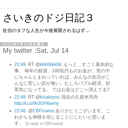
さいきのドジ日記３
佐伯のタフな人生が今後展開されるはず…
2012年7月15日日曜日
My twitter :Sat, Jul 14
22:49
RT @
kkk0kkk0k
: えっと、すごく基本的な
事。 毎年の財源、100兆円ものお金が、世の中
にちゃんとまわっていれば、みんなの生活がこ
んなに苦しい訳が無い。むしろバブル経済、好
景気になってる。 ではお金はどこへ消えてる?
22:48
RT @
kizakiyou
: 現在の久留米市内
http://t.co/WJGH6wmy
22:46
@
CBFisamu
ありがとうございます。こ
れからも神様を信じることにしたいと思いま
す。
[
in reply to CBFisamu
]