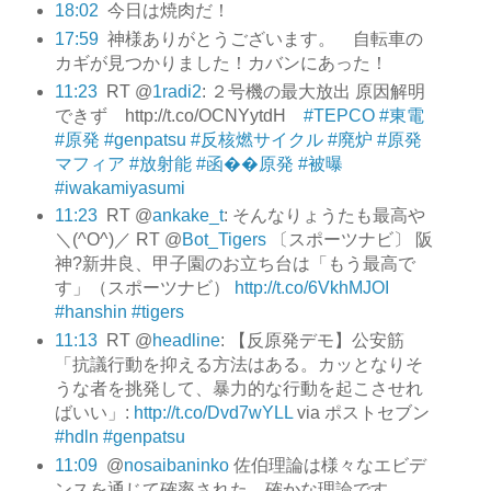
18:02
今日は焼肉だ！
17:59
神様ありがとうございます。 自転車の
カギが見つかりました！カバンにあった！
11:23
RT @
1radi2
: ２号機の最大放出 原因解明
できず http://t.co/OCNYytdH
#TEPCO
#東電
#原発
#genpatsu
#反核燃サイクル
#廃炉
#原発
マフィア
#放射能
#函��原発
#被曝
#iwakamiyasumi
11:23
RT @
ankake_t
: そんなりょうたも最高や
＼(^O^)／ RT @
Bot_Tigers
〔スポーツナビ〕 阪
神?新井良、甲子園のお立ち台は「もう最高で
す」（スポーツナビ）
http://t.co/6VkhMJOI
#hanshin
#tigers
11:13
RT @
headline
: 【反原発デモ】公安筋
「抗議行動を抑える方法はある。カッとなりそ
うな者を挑発して、暴力的な行動を起こさせれ
ばいい」:
http://t.co/Dvd7wYLL
via ポストセブン
#hdln
#genpatsu
11:09
@
nosaibaninko
佐伯理論は様々なエビデ
ンスを通じて確率された、確かな理論です。