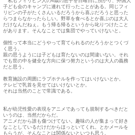
私もフィリピン人の4歳の息子を日曜日に預かり、外国人
子ども会のキャンプに連れて行ったことがある。同じフィ
リピンの子がたくさんいるだろうから喜ぶだろうと思った
らつまらなかったらしい。野草を食べるとか喜ぶのは大人
だけなんだねぇ。もう帰る帰るというから叱りつけたこと
があります。そんなことでは集団でやっていけないと。
個性って本当にどうやって育てられるのだろうかとつくづ
く思う。
親の思うようには子どもは育たないのは間違いない。それ
でも世の中を健全な方向に保つ努力というのは大人の義務
だと思う。
教育施設の周囲にラブホテルを作ってはいけないとか。
テレビで乳首を見せてはいけないとか。
それは当然のことで常識である。
私が幼児性愛の表現をアニメであっても規制するべきだと
いうのは、当然だからだ。
アニメだから誰も傷つけてない。趣味の人が集まって好き
なことしているだけだからほっといてくれ。とかメールを
もらうが、そんなことは関係ないといつも思う。