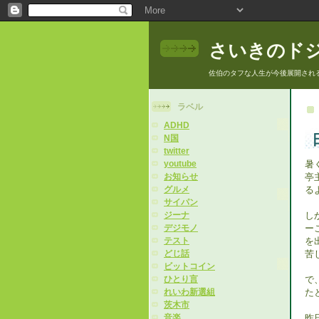
さいきのド
佐伯のタフな人生が今後展開され
ラベル
ADHD
N国
twitter
暑
youtube
亭
お知らせ
る
グルメ
サイパン
し
ジーナ
ー
デジモノ
を
テスト
苦
どじ話
ビットコイン
で
ひとり言
た
れいわ新選組
茨木市
昨
音楽