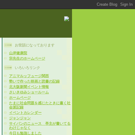
お世話になっております
山岸健康院
宗先生のホームページ
いろいろリンク
アニマルッフュージ関西
勢いで作った映画と読書の記録
北大阪新聞イベント情報
さいきゆみショールーム
ホームページ
たまに社会問題を感じたときに書く社
会派記録
イベントカレンダー
ジャンジャン
サイパンのニュース 亭主が書いてる
わけじゃなく
今日も勉強しました