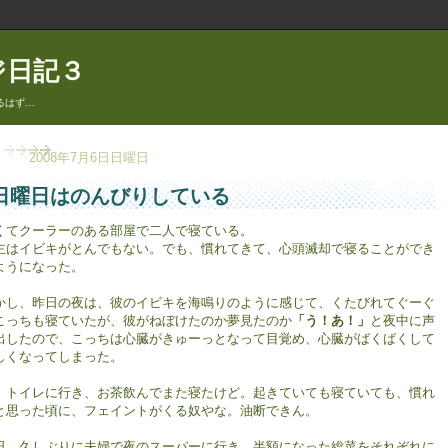
ジ日記３
るはず…
2008年7月6日日曜日
日曜日はのんびりしている
くてクーラーのある部屋で二人で寝ている。
主はイビキがとんでもない。でも、慣れてきて、心頭滅却で寝ることができ
ようになった。
かし、昨日の夜は、彼のイビキを海鳴りのように感じて、くたびれてぐーぐ
こっちも寝ていたが、彼がねぼけたのか夢見たのか
「う！あ！」
と夜中に声
出したので、こっちは心臓がきゅーっとなって目覚め、心臓がばくばくして
しくなってしまった。
、トイレに行き、お茶飲んでまた寝たけど。起きていても寝ていても、慣れ
と思った頃に、フェイントがくる奴やな。油断できん。
日、久しぶりに夫婦で夜のスーパーに行き、半額になった総菜をそれぞれに