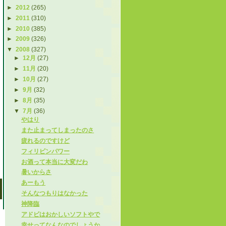
►
2012
(265)
►
2011
(310)
►
2010
(385)
►
2009
(326)
▼
2008
(327)
►
12月
(27)
►
11月
(20)
►
10月
(27)
►
9月
(32)
►
8月
(35)
▼
7月
(36)
やはり
また止まってしまったのさ
疲れるのですけど
フィリピンパワー
お酒って本当に大変だわ
暑いからさ
あーもう
そんなつもりはなかった
神降臨
アドビはおかしいソフトやで
幸せってなんなのでしょうか