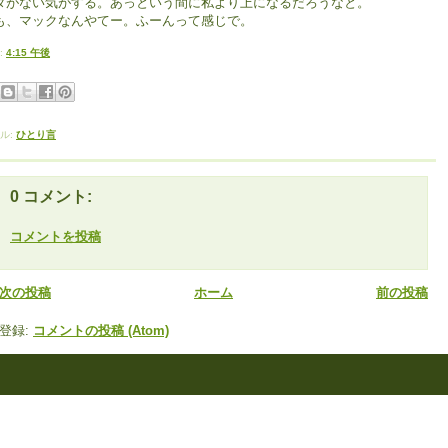
ダがない気がする。あっという間に私より上になるだろうなと。
も、マックなんやてー。ふーんって感じで。
:
4:15 午後
ル:
ひとり言
0 コメント:
コメントを投稿
次の投稿
ホーム
前の投稿
登録:
コメントの投稿 (Atom)