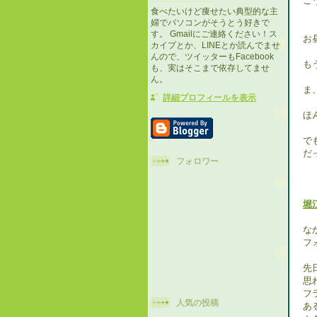
こ
食べたいけど痩せたい典型的な主
婦でパソコンがそうとう好きで
す。 Gmailにご連絡ください！ス
お
カイプとか、LINEとか読んでませ
んので、ツイッターもFacebook
も
も、実はそこまで依存してませ
ん。
ま
詳細プロフィールを表示
ほ
で
だ
フォロワー
堀
な
フ
先
思
フ
人気の投稿
あ