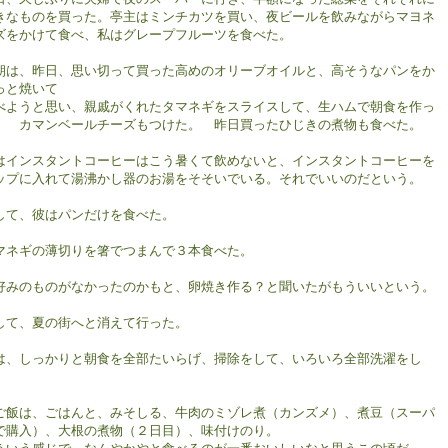
きなものを買った。亭主はミンチカツを買い、夜ビールを飲みながらマヨネ
ズをかけて食べ、私はグレープフルーツを食べた。
朝は、昨日、思い切って買った高めのオリーブオイルと、高そうなパンをか
っと焼いて
べようと思い、親戚がくれたタマネギをスライスして、生ハムで朝食を作っ
。 カマンベールチーズもつけた。 昨日買ったひじきの煮物も食べた。
はインスタントコーヒーはこう暑くて飲めないと、インスタントコーヒーを
ップに入れて湯沸かし器のお湯をそそいでいる。それでいいのだという。
して、彼はパンだけを食べた。
マネギの薄切りを箸でつまんで３本食べた。
好みのものがなかったのかもと、卵焼き作る？と聞いたがもういいという。
して、夏の街へと消えて行った。
は、しっかりと朝食を全部たいらげ、掃除をして、いろいろ全部洗濯をし
。
ご飯は、ごはんと、みそしる、牛肉のミゾレ煮（カンズメ）、煮豆（スーパ
で購入）、大根の煮物（２日目）、味付けのり。