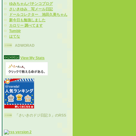
ゆみちゃんパチンコブログ
さいきゆみ 写メール日記
ドールコレクター 池田久美ちゃん
新今日も勉強しました
カロリー 調べてます
Tumblr
はてな
ADWORAD
View My Stats
「さいきのドジ日記３」のRSS