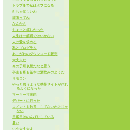
トラブルで私はタフになる
むちゃ忙しいわ
頑張ってね
なんかさ
ちょっと嬉しかった
人生は一筋縄ではいかない
人は愛を求める
私とプログラム
あこがれのダウンロード販売
大丈夫だ
今の子可哀想だなと思う
亭主も私も基本は酒飲みのようだ
リモコン
やっと思うような携帯サイトが作れ
るようになった
マーキー可哀想
デパートに行った
コメントを歓迎 してないわけじゃ
ない
日曜日はのんびりしている
暑い
いや大丈夫よ