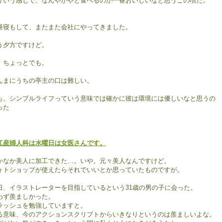
ういう感じで、なんやかやと食べるのが一番おいしいなと思うこの頃だ。
昼寝もして、またまた会社にやってきました。
う夕方ですけど。
、ちょっとでも。
んまにうちの亭主の口は難しい。
も、シンプルライフっていう意味では確かに彼は環境には優しいなと思うの
った
江産婦人科は水曜日は女医さんです。
かなか美人に加工できた…。いや。元々美人なんですけど。
ォトショップが使えたらそれでいいとか思っていたものですが。
日、イラストレーターを目指しているという31歳の男の子に会った。
わず羨ましかった。
ラッシュを勉強していますと。
る意味、今のアクションスクリプトからいきなりというのは羨ましいよな。