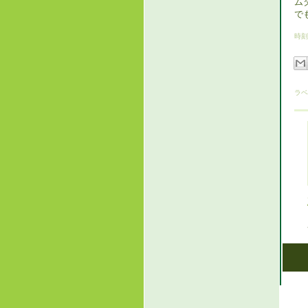
ム
で
時刻
ラベ