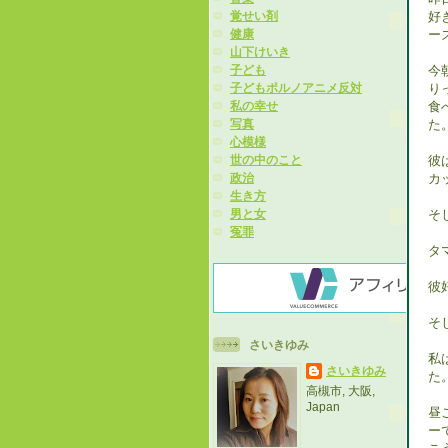
好
覚せい剤
ー
健康
山下けいき
今
子ども
り
子どもポルノアニメ反対
食
私の幸せ
た
写真
心模様
彼
世の中のこと
カ
政治
生き方
そ
男と女
冤罪
タ
彼
そ
さいきゆみ
私
さいきゆみ
た
高槻市, 大阪,
Japan
昼
ー