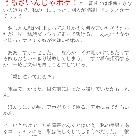
うるさいんじゃボケ！
と、普通では想像できな
い大迫力で、私の中にまったく別人が降臨しドスをきかせ
てしまう。
おじさん思わず止まってふりかえり何か言いたそうだっ
たが、私、猛烈ダッシュで走って逃げる。 ああいう女や
と思ってナメてる奴が大嫌いやねん。
ああ、すかっとした。 なんか、イタ電かけてきたりす
る奴もおもいっきり説教してしまう。 すぐ着信拒否する
が、一応は文句を言うことにしている。
「親は泣いておるぞ」
電話でよかった。目の前におったら殺していたかもしれ
ん。
ほんまにこの頃、アホが多くて困る。アホに育てたらい
かん。
と、いうわけで、知的障害があるとはいえ、私の長男であ
るコーチャンにも、私は厳しくしてしまうのだった。 彼