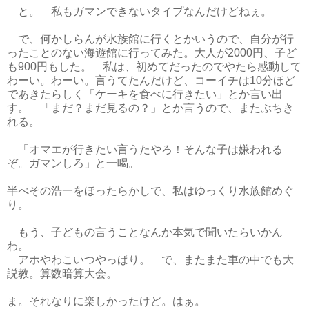
と。 私もガマンできないタイプなんだけどねぇ。
で、何かしらんが水族館に行くとかいうので、自分が行
ったことのない海遊館に行ってみた。大人が2000円、子ど
も900円もした。 私は、初めてだったのでやたら感動して
わーい。わーい。言うてたんだけど、コーイチは10分ほど
であきたらしく「ケーキを食べに行きたい」とか言い出
す。 「まだ？まだ見るの？」とか言うので、またぶちき
れる。
「オマエが行きたい言うたやろ！そんな子は嫌われる
ぞ。ガマンしろ」と一喝。
半べその浩一をほったらかしで、私はゆっくり水族館めぐ
り。
もう、子どもの言うことなんか本気で聞いたらいかん
わ。
アホやわこいつやっぱり。 で、またまた車の中でも大
説教。算数暗算大会。
ま。それなりに楽しかったけど。はぁ。