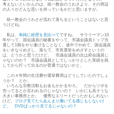
考えないといかんのは、統一教会のうわさより、その周辺
の人々がどんな思いを持っているかだと思いますが。
統一教会のうわさが流れて落ちるということはないと思
うけどね。
私は、
単純に経歴を見比べて
ですね。 サラリーマン10
年やって、国会議員の秘書をやって、市議会議員トップ当
選して1期をやり遂げることなく、途中でやめて、国会議員
をいきなりめざし、落ちて、市長選挙をめざすというの
は、どうかと思うだけど。 市議会議員の次は府会議員じ
ゃないのか？ 市議会議員としてしっかりとした実績を残
してから打って出るのが普通ではないかと。
この４年間の生活費や選挙費用はどうしていたのでしょ
うか？ とか。
いろんな宗教活動もお金もかかるやろ。 だからツボを
売ってるとか言われるのじゃないの？ いかにも高そうな
大きい事務所とか。 優秀なエリートだったかもしれない
けど。
ブログ見てたらあんまり働いてる感じもしないけ
ど。 DVDばっかり見てるじゃないの？