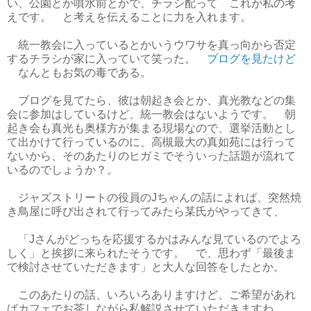
い、公園とか噴水前とかで、チラシ配って これが私の考
えです。 と考えを伝えることに力を入れます。
統一教会に入っているとかいうウワサを真っ向から否定
するチラシが家に入っていて笑った。
ブログを見たけど
なんともお気の毒である。
ブログを見てたら、彼は朝起き会とか、真光教などの集
会に参加はしているけど、統一教会はないようです。 朝
起き会も真光も奥様方が集まる現場なので、選挙活動とし
て出かけて行っているのに、高槻最大の真如苑には行って
ないから、そのあたりのヒガミでそういった話題が流れて
いるのでしょうか？。
ジャズストリートの役員のJちゃんの話によれば、突然焼
き鳥屋に呼び出されて行ってみたら某氏がやってきて、
「Jさんがどっちを応援するかはみんな見ているのでよろ
しく」と挨拶に来られたそうです。 で、思わず「最後ま
で検討させていただきます」と大人な回答をしたとか。
このあたりの話、いろいろありますけど、ご希望があれ
ばカフェでお茶しながら私解説させていただきますわ。