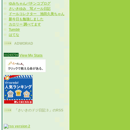
ゆみちゃんパチンコブログ
さいきゆみ 写メール日記
ドールコレクター 池田久美ちゃん
新今日も勉強しました
カロリー 調べてます
Tumblr
はてな
ADWORAD
View My Stats
「さいきのドジ日記３」のRSS