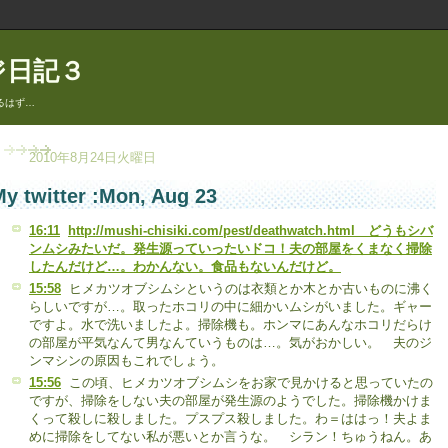
ジ日記３
るはず…
2010年8月24日火曜日
y twitter :Mon, Aug 23
16:11
http://mushi-chisiki.com/pest/deathwatch.html どうもシバ
ンムシみたいだ。発生源っていったいドコ！夫の部屋をくまなく掃除
したんだけど…。わかんない。食品もないんだけど。
15:58
ヒメカツオブシムシというのは衣類とか木とか古いものに沸く
らしいですが…。取ったホコリの中に細かいムシがいました。ギャー
ですよ。水で洗いましたよ。掃除機も。ホンマにあんなホコリだらけ
の部屋が平気なんて男なんていうものは…。気がおかしい。 夫のジ
ンマシンの原因もこれでしょう。
15:56
この頃、ヒメカツオブシムシをお家で見かけると思っていたの
ですが、掃除をしない夫の部屋が発生源のようでした。掃除機かけま
くって殺しに殺しました。プスプス殺しました。わ＝ははっ！夫よま
めに掃除をしてない私が悪いとか言うな。 シラン！ちゅうねん。あ