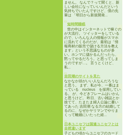
ません。 なんで？って聞くと、新
しい会社になっていいんだという
気持ちでいたんですけど、僕の先
輩は 「明日から新規開発...
短時間睡眠
世の中はインターネットで稼ぐの
が大流行。 ツイッターをしている
ので、いろんな人の情報がスマホ
に流れてくるのだが、最初は「情
報商材の販売で儲ける方法を教え
ます」という不思議なものが多
い。ホンマに儲かるんだったら、
黙ってやるだろう。と思ってしま
うのですが…。 言うとくけど、
私...
吉田潮のサイトを見た
なかなか頭がいい人なんだろうな
と思う。 まず、私が今、一番はま
っている nucleus を採用してい
る。 が、今どきフレームはいかん
と思うけど。 昨日、古い雑誌とか
捨てて、たまたま婦人公論に書い
てあった 吉田潮 なる方の結婚して
るのに、なぜかヤリマンでやりま
くって離婚にいたった経...
日本ユニセフは国連ユニセフとは
全然違います
子どもの頃からユニセフのカード