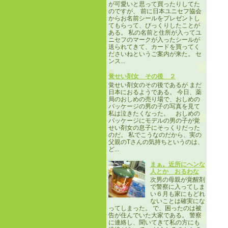
が可愛いと思って買ったりしてた
のですが、 前に日本ユニセフ協会
からお名前シールをプレゼントし
てもらって、びっくりしたことが
ある。 私の名前と住所が入ってユ
ニセフのマークが入ったシールが
送られてきて、カードを買ってく
ださいねというご案内が来た。 セ
ンス...
覚せい剤女 その後 ２
覚せい剤女のその後であるが まだ
日本におるようである。 今日、薬
局のおしめの売り場で、おしめの
パッケージの男の子の写真を見て
私は泣きたくなった。 おしめの
パッケージにモデルの男の子が覚
せい剤女の息子にそっくりだった
のだ。 私でこうなのだから、実の
父親のTさんの気持ちというのは、
ど...
まぁ。近所にヘンな
人とか おるわな
次男の母親が覚醒剤
で警察に入ってしま
い６月も家にもどれ
ないことは確実にな
ってしまった。 で、困ったのは被
告が住んでいた大家である。 警察
に連絡し、聞いてきて私の方にも