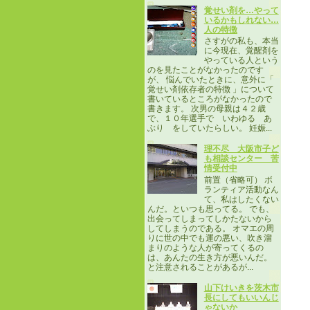
覚せい剤を…やって
いるかもしれない…
人の特徴
さすがの私も、本当
に今現在、覚醒剤を
やっている人という
のを見たことがなかったのです
が、 悩んでいたときに、意外に「
覚せい剤依存者の特徴 」について
書いているところがなかったので
書きます。 次男の母親は４２歳
で、１０年選手で いわゆる あ
ぶり をしていたらしい。 妊娠...
理不尽 大阪市子ど
も相談センター 苦
情受付中
前置（省略可） ボ
ランティア活動なん
て、私はしたくない
んだ。といつも思ってる。 でも、
出会ってしまってしかたないから
してしまうのである。 オマエの周
りに世の中でも運の悪い、吹き溜
まりのような人が寄ってくるの
は、あんたの生き方が悪いんだ。
と注意されることがあるが...
山下けいきを茨木市
長にしてもいいんじ
ゃないか