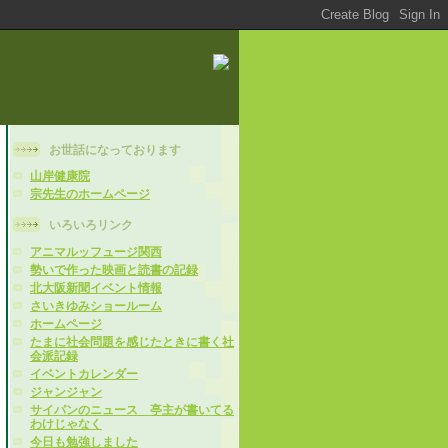
お世話になっております
山岸健康院
宗先生のホームページ
いろいろリンク
アニマルッフュージ関西
勢いで作った映画と読書の記録
北大阪新聞イベント情報
さいきゆみショールーム
ホームページ
たまに社会問題を感じたときに書く社
会派記録
イベントカレンダー
ジャンジャン
サイパンのニュース 亭主が書いてる
わけじゃなく
今日も勉強しました