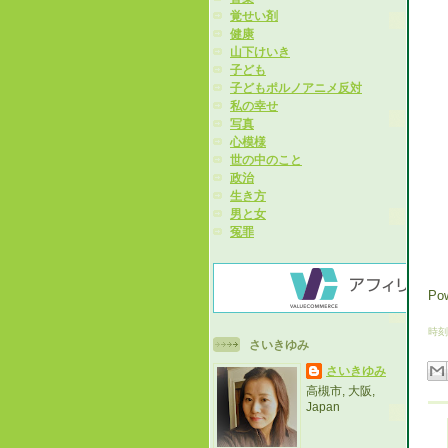
覚せい剤
健康
山下けいき
子ども
子どもポルノアニメ反対
私の幸せ
写真
心模様
世の中のこと
政治
生き方
男と女
冤罪
Po
時刻
さいきゆみ
さいきゆみ
高槻市, 大阪,
Japan