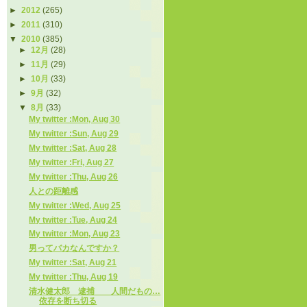
►
2012
(265)
►
2011
(310)
▼
2010
(385)
►
12月
(28)
►
11月
(29)
►
10月
(33)
►
9月
(32)
▼
8月
(33)
My twitter :Mon, Aug 30
My twitter :Sun, Aug 29
My twitter :Sat, Aug 28
My twitter :Fri, Aug 27
My twitter :Thu, Aug 26
人との距離感
My twitter :Wed, Aug 25
My twitter :Tue, Aug 24
My twitter :Mon, Aug 23
男ってバカなんですか？
My twitter :Sat, Aug 21
My twitter :Thu, Aug 19
清水健太郎 逮捕 人間だもの…
依存を断ち切る