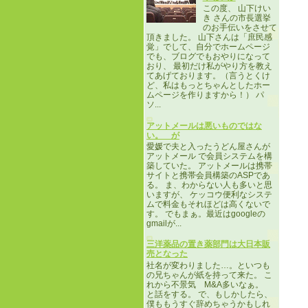
この度、 山下けい
き さんの市長選挙
のお手伝いをさせて
頂きました。 山下さんは「庶民感
覚」でして、自分でホームページ
でも、ブログでもおやりになって
おり、 最初だけ私がやり方を教え
てあげております。（言うとくけ
ど、私はもっとちゃんとしたホー
ムページを作りますから！） パ
ソ...
アットメールは悪いものではな
い。 が
愛媛で夫と入ったうどん屋さんが
アットメール で会員システムを構
築していた。 アットメールは携帯
サイトと携帯会員構築のASPであ
る。 ま、わからない人も多いと思
いますが、 ケッコウ便利なシステ
ムで料金もそれほどは高くないで
す。 でもまぁ。最近はgoogleの
gmailが...
三洋薬品の置き薬部門は大日本販
売となった
社名が変わりました…。といつも
の兄ちゃんが紙を持って来た。 こ
れから不景気 M&A多いなぁ。
と話をする。 で、もしかしたら、
僕ももうすぐ辞めちゃうかもしれ