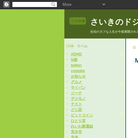
さいきのド
佐伯のタフな人生が今後展開され
ラベル
ADHD
M
N国
twitter
youtube
お知らせ
グルメ
サイパン
ジーナ
デジモノ
テスト
どじ話
ビットコイン
ひとり言
れいわ新選組
茨木市
音楽