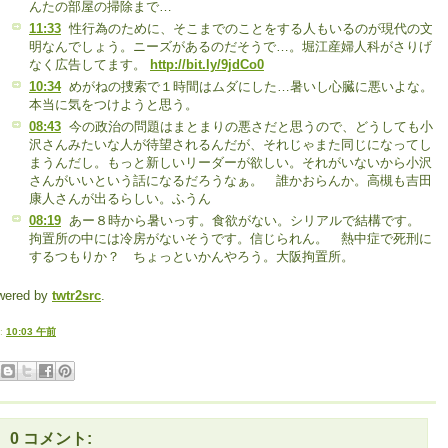
んたの部屋の掃除まで…
11:33
性行為のために、そこまでのことをする人もいるのが現代の文
明なんでしょう。ニーズがあるのだそうで…。堀江産婦人科がさりげ
なく広告してます。
http://bit.ly/9jdCo0
10:34
めがねの捜索で１時間はムダにした…暑いし心臓に悪いよな。
本当に気をつけようと思う。
08:43
今の政治の問題はまとまりの悪さだと思うので、どうしても小
沢さんみたいな人が待望されるんだが、それじゃまた同じになってし
まうんだし。もっと新しいリーダーが欲しい。それがいないから小沢
さんがいいという話になるだろうなぁ。 誰かおらんか。高槻も吉田
康人さんが出るらしい。ふうん
08:19
あー８時から暑いっす。食欲がない。シリアルで結構です。
拘置所の中には冷房がないそうです。信じられん。 熱中症で死刑に
するつもりか？ ちょっといかんやろう。大阪拘置所。
wered by
twtr2src
.
:
10:03 午前
0 コメント: