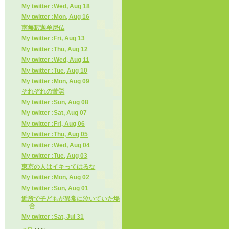
My twitter :Wed, Aug 18
My twitter :Mon, Aug 16
南無釈迦牟尼仏
My twitter :Fri, Aug 13
My twitter :Thu, Aug 12
My twitter :Wed, Aug 11
My twitter :Tue, Aug 10
My twitter :Mon, Aug 09
それぞれの苦労
My twitter :Sun, Aug 08
My twitter :Sat, Aug 07
My twitter :Fri, Aug 06
My twitter :Thu, Aug 05
My twitter :Wed, Aug 04
My twitter :Tue, Aug 03
東京の人はイキってはるな
My twitter :Mon, Aug 02
My twitter :Sun, Aug 01
近所で子どもが異常に泣いていた場
合
My twitter :Sat, Jul 31