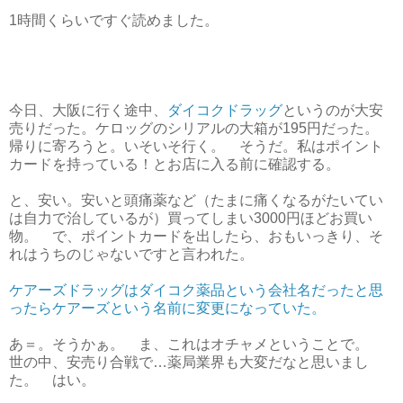
1時間くらいですぐ読めました。
今日、大阪に行く途中、
ダイコクドラッグ
というのが大安
売りだった。ケロッグのシリアルの大箱が195円だった。
帰りに寄ろうと。いそいそ行く。 そうだ。私はポイント
カードを持っている！とお店に入る前に確認する。
と、安い。安いと頭痛薬など（たまに痛くなるがたいてい
は自力で治しているが）買ってしまい3000円ほどお買い
物。 で、ポイントカードを出したら、おもいっきり、そ
れはうちのじゃないですと言われた。
ケアーズドラッグはダイコク薬品という会社名だったと思
ったらケアーズという名前に変更になっていた。
あ＝。そうかぁ。 ま、これはオチャメということで。
世の中、安売り合戦で…薬局業界も大変だなと思いまし
た。 はい。