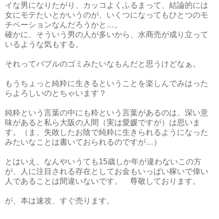
イな男になりたがり、カッコよくふるまって、結論的には
女にモテたいとかいうのが、いくつになってもひとつのモ
チベーションなんだろうかと…。
確かに、そういう男の人が多いから、水商売が成り立って
いるような気もする。
それってバブルのゴミみたいなもんだと思うけどなぁ。
もうちょっと純粋に生きるということを楽しんでみはった
らよろしいのとちゃいます？
純粋という言葉の中にも粋という言葉があるのは、深い意
味があると私ら大阪の人間（実は愛媛ですが）は思いま
す。（ま、失敗したお陰で純粋に生きられるようになった
みたいなことは書いておられるのですが…）
とはいえ、なんやいうても15歳しか年が違わないこの方
が、人に注目される存在としてお金もいっぱい稼いで偉い
人であることは間違いないです。 尊敬しております。
が、本は速攻、すぐ売ります。