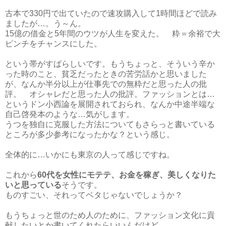
古本で330円で出ていたので速攻購入して1時間ほどで読み
ましたが…。う～ん。
15億の借金と5年間のウツが人生を変えた。 粋＝余裕で大
ピンチをチャンスにした。
という帯がすばらしいです。もうちょっと、そういう辛か
った時のこと、貧乏だったときの苦労話かと思いました
が、なんか半分以上が仕事先での無粋だと思った人の批
評。 オシャレだと思った人の批評。ファッションとは…
というドン小西論を展開されておられ、なんか中途半端な
自己啓発本のような…気がします。
うつを独自に克服した方法についてもさらっと書いている
ところが多少参考になったかな？という感じ。
全体的に…いかにも東京の人って感じですね。
これから
60代を女性にモテテ、お金を稼ぎ、美しくなりた
いと思っている
そうです。
ものすごい、それってベタじゃないでしょうか？
もうちょっと世のため人のために、ファッション文化に貢
献したいとか書いてくれたらいいんだけど。