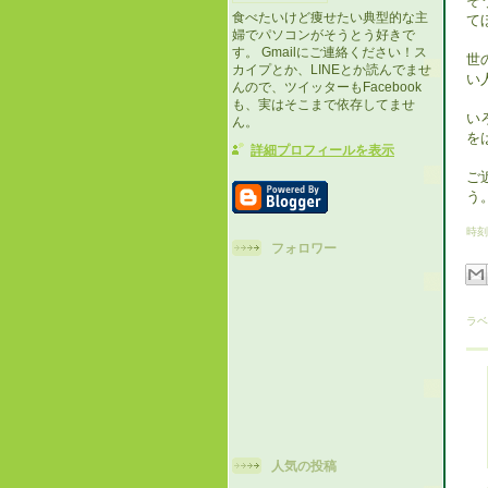
そ
食べたいけど痩せたい典型的な主
て
婦でパソコンがそうとう好きで
す。 Gmailにご連絡ください！ス
世
カイプとか、LINEとか読んでませ
い
んので、ツイッターもFacebook
も、実はそこまで依存してませ
い
ん。
を
詳細プロフィールを表示
ご
う
時刻
フォロワー
ラベ
人気の投稿