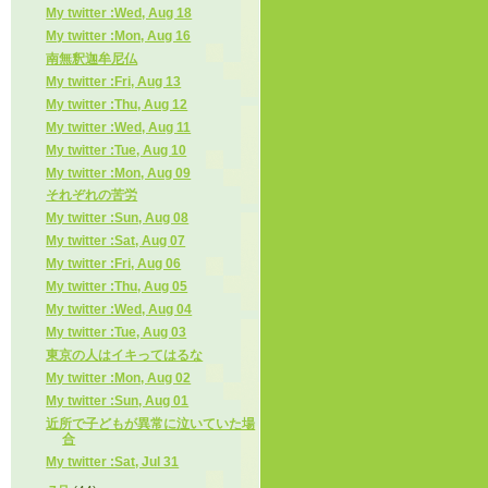
My twitter :Wed, Aug 18
My twitter :Mon, Aug 16
南無釈迦牟尼仏
My twitter :Fri, Aug 13
My twitter :Thu, Aug 12
My twitter :Wed, Aug 11
My twitter :Tue, Aug 10
My twitter :Mon, Aug 09
それぞれの苦労
My twitter :Sun, Aug 08
My twitter :Sat, Aug 07
My twitter :Fri, Aug 06
My twitter :Thu, Aug 05
My twitter :Wed, Aug 04
My twitter :Tue, Aug 03
東京の人はイキってはるな
My twitter :Mon, Aug 02
My twitter :Sun, Aug 01
近所で子どもが異常に泣いていた場
合
My twitter :Sat, Jul 31