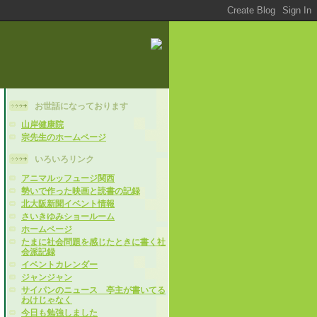
お世話になっております
山岸健康院
宗先生のホームページ
いろいろリンク
アニマルッフュージ関西
勢いで作った映画と読書の記録
北大阪新聞イベント情報
さいきゆみショールーム
ホームページ
たまに社会問題を感じたときに書く社
会派記録
イベントカレンダー
ジャンジャン
サイパンのニュース 亭主が書いてる
わけじゃなく
今日も勉強しました