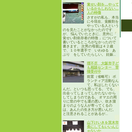
覚せい剤を…やって
いるかもしれない…
人の特徴
さすがの私も、本当
に今現在、覚醒剤を
やっている人という
のを見たことがなかったのです
が、 悩んでいたときに、意外に「
覚せい剤依存者の特徴 」について
書いているところがなかったので
書きます。 次男の母親は４２歳
で、１０年選手で いわゆる あ
ぶり をしていたらしい。 妊娠...
理不尽 大阪市子ど
も相談センター 苦
情受付中
前置（省略可） ボ
ランティア活動なん
て、私はしたくない
んだ。といつも思ってる。 でも、
出会ってしまってしかたないから
してしまうのである。 オマエの周
りに世の中でも運の悪い、吹き溜
まりのような人が寄ってくるの
は、あんたの生き方が悪いんだ。
と注意されることがあるが...
山下けいきを茨木市
長にしてもいいんじ
ゃないか