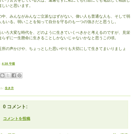
ういう苦労をしている人は、遠慮せずに私にでも行政にでも電話して相談し
ほしいと思います。
の中、みんながみんなご立派なはずがない。偉い人も普通な人も、そして弱
人もいる。弱いことを知って自分を守るのも一つの強さだと思うし。
ろいろ大変な時代を、どのように生きていくべきかと考えるのですが、見栄
はらずに一生懸命に生きることしかないじゃないかなと思うこの頃。
近所の声かけや、ちょっとした思いやりも大切にして生きてまいりましょ
。
:
4:38 午後
ル:
生き方
0 コメント:
コメントを投稿