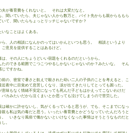
の夫が養育費をくれないと。 それは大変だなと。
も、聞いていたら、夫じゃない人から数万と、バイト先からも親からももら
ていて、聞いたらちょっとリッチじゃないですか？
たいなことはよくある。
から、人の相談になんかのってはいかんといつも思う。 相談というより
、ご意見を提供することはあるけど。
様は、その人にちょうどいい宿題をくれるのだというから。
んたのできる範囲でこつこつやるしかないじゃないのか？みたいな。 そん
感じですかね。
の前の、密室で暑さと飢えで殺された幼い二人の子供のことを考えると、こ
最近夜中に目覚めて息苦しくなり、涙が出てきたりしてとっても困った。
が意味もなく情緒不安定になっても死んだ子どもはかえってこないわけだ
、バカみたいだから泣くまいとか思っても泣けてしまうので苦労した。
親は確かに許せないし、気がくるっていると思うが、でも、そこまでになっ
母親も私は気の毒だと思う。いったい養育費とかどうなっていたんだろうと
う。 いきなり風俗で働かないといけなくなった事情はそうとうなものだと
うし。