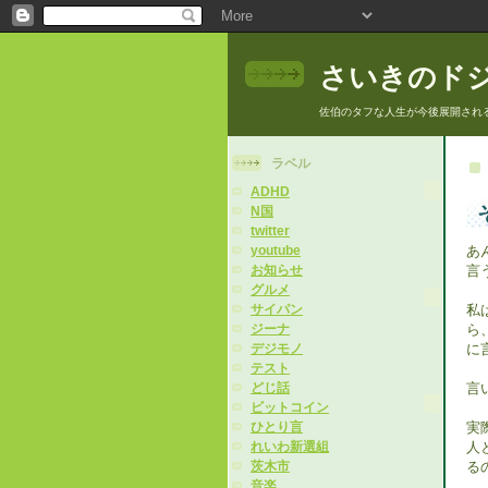
さいきのド
佐伯のタフな人生が今後展開され
ラベル
ADHD
N国
twitter
あ
youtube
言
お知らせ
グルメ
私
サイパン
ら
ジーナ
に
デジモノ
テスト
言
どじ話
ビットコイン
実
ひとり言
人
れいわ新選組
る
茨木市
音楽