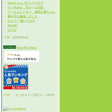
ゆみちゃんパチンコブログ
さいきゆみ 写メール日記
ドールコレクター 池田久美ちゃん
新今日も勉強しました
カロリー 調べてます
Tumblr
はてな
ADWORAD
View My Stats
「さいきのドジ日記３」のRSS