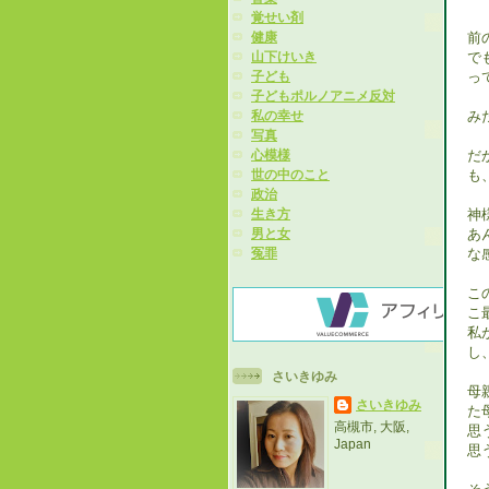
覚せい剤
前
健康
で
山下けいき
っ
子ども
子どもポルノアニメ反対
み
私の幸せ
写真
だ
心模様
も
世の中のこと
政治
神
生き方
あ
男と女
な
冤罪
こ
こ
私
し
さいきゆみ
母
さいきゆみ
た
高槻市, 大阪,
思
Japan
思