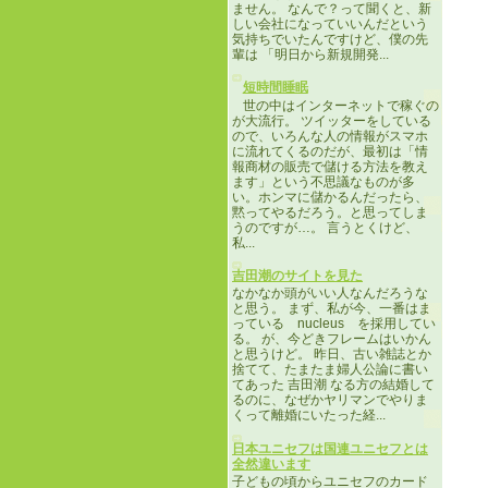
ません。 なんで？って聞くと、新
しい会社になっていいんだという
気持ちでいたんですけど、僕の先
輩は 「明日から新規開発...
短時間睡眠
世の中はインターネットで稼ぐの
が大流行。 ツイッターをしている
ので、いろんな人の情報がスマホ
に流れてくるのだが、最初は「情
報商材の販売で儲ける方法を教え
ます」という不思議なものが多
い。ホンマに儲かるんだったら、
黙ってやるだろう。と思ってしま
うのですが…。 言うとくけど、
私...
吉田潮のサイトを見た
なかなか頭がいい人なんだろうな
と思う。 まず、私が今、一番はま
っている nucleus を採用してい
る。 が、今どきフレームはいかん
と思うけど。 昨日、古い雑誌とか
捨てて、たまたま婦人公論に書い
てあった 吉田潮 なる方の結婚して
るのに、なぜかヤリマンでやりま
くって離婚にいたった経...
日本ユニセフは国連ユニセフとは
全然違います
子どもの頃からユニセフのカード