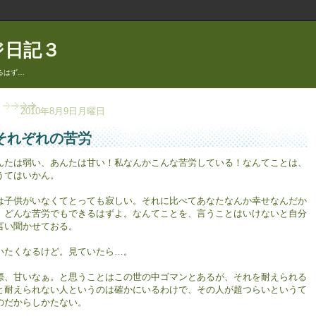
ジ日記３
るはず…
2010年8月9日月曜日
それぞれの苦労
んたは弱い、あんたは甘い！私なんかこんな苦労している！なんてことは、
うてはいかん。
は子供がいなくてとっても寂しい。それに比べてあなたなんか幸せなんだか
、どんな苦労でもできるはずよ。なんてことを、言うことはいけないと自分
言い聞かせておる。
いたくなるけど。見ていたら…。
際、甘いなぁ。と思うことはこの世の中ゴマンとあるが、それを耐えられる
と耐えられない人というのは確かにいるわけで、その人が超つらいというて
のだからしかたない。