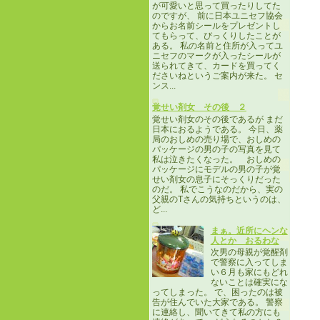
が可愛いと思って買ったりしてた
のですが、 前に日本ユニセフ協会
からお名前シールをプレゼントし
てもらって、びっくりしたことが
ある。 私の名前と住所が入ってユ
ニセフのマークが入ったシールが
送られてきて、カードを買ってく
ださいねというご案内が来た。 セ
ンス...
覚せい剤女 その後 ２
覚せい剤女のその後であるが まだ
日本におるようである。 今日、薬
局のおしめの売り場で、おしめの
パッケージの男の子の写真を見て
私は泣きたくなった。 おしめの
パッケージにモデルの男の子が覚
せい剤女の息子にそっくりだった
のだ。 私でこうなのだから、実の
父親のTさんの気持ちというのは、
ど...
まぁ。近所にヘンな
人とか おるわな
次男の母親が覚醒剤
で警察に入ってしま
い６月も家にもどれ
ないことは確実にな
ってしまった。 で、困ったのは被
告が住んでいた大家である。 警察
に連絡し、聞いてきて私の方にも