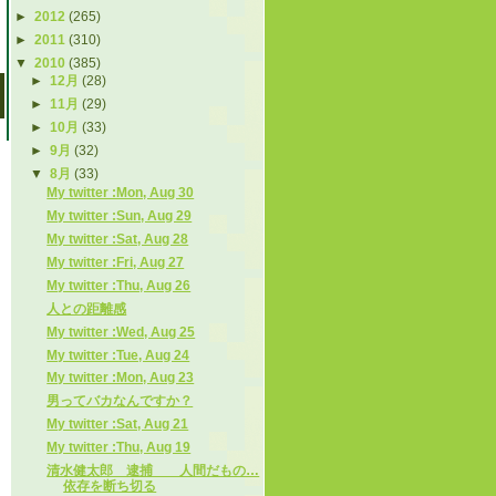
►
2012
(265)
►
2011
(310)
▼
2010
(385)
►
12月
(28)
►
11月
(29)
►
10月
(33)
►
9月
(32)
▼
8月
(33)
My twitter :Mon, Aug 30
My twitter :Sun, Aug 29
My twitter :Sat, Aug 28
My twitter :Fri, Aug 27
My twitter :Thu, Aug 26
人との距離感
My twitter :Wed, Aug 25
My twitter :Tue, Aug 24
My twitter :Mon, Aug 23
男ってバカなんですか？
My twitter :Sat, Aug 21
My twitter :Thu, Aug 19
清水健太郎 逮捕 人間だもの…
依存を断ち切る