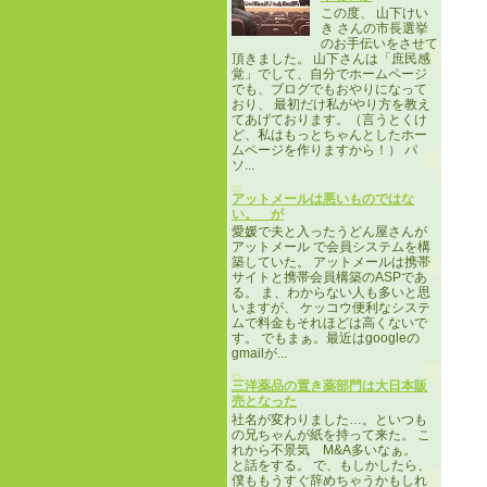
この度、 山下けい
き さんの市長選挙
のお手伝いをさせて
頂きました。 山下さんは「庶民感
覚」でして、自分でホームページ
でも、ブログでもおやりになって
おり、 最初だけ私がやり方を教え
てあげております。（言うとくけ
ど、私はもっとちゃんとしたホー
ムページを作りますから！） パ
ソ...
アットメールは悪いものではな
い。 が
愛媛で夫と入ったうどん屋さんが
アットメール で会員システムを構
築していた。 アットメールは携帯
サイトと携帯会員構築のASPであ
る。 ま、わからない人も多いと思
いますが、 ケッコウ便利なシステ
ムで料金もそれほどは高くないで
す。 でもまぁ。最近はgoogleの
gmailが...
三洋薬品の置き薬部門は大日本販
売となった
社名が変わりました…。といつも
の兄ちゃんが紙を持って来た。 こ
れから不景気 M&A多いなぁ。
と話をする。 で、もしかしたら、
僕ももうすぐ辞めちゃうかもしれ