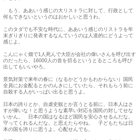
もう、ああいう感じの大リストラに対して、行政として
何もできないというのはおかしいと思うわ。
このタダでも不安な時代に、ああいう感じのリストラを年
末ぎりぎりに発表するなんていうのは人道的にどうよって
感じよ。
こんにゃく畑で1人死んで大臣が会社の偉いさんを呼び出す
のだったら、16000人の首を切るというとるところも呼び
出してもいいやろ。
景気対策で来年の春に（なるかどうかもわからない）国民
全員にお金配るとかのんきにしていたら、それもらう前に
自殺する人がいっぱい出ると思うよ。
日本の誇りとか、自虐史観とか言うとる前に、日本人はさ
すが偉いな！と思うような素早い対応を国民の対してせな
いかん。 日本の国はなるほど国民を安心させるんだな。
守ってくれるんだな。と思えたらやね。 子どもたちは日
本の国を誇りに思うよ。心配せんでも。