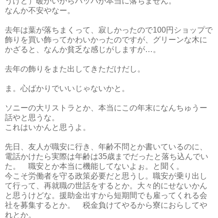
うけど）暖かいからハッパが本当に落ちません。
なんか不安やなー。
去年は葉が落ちまくって、寂しかったので100円ショップで
飾りを買い飾ってかわいかったのですが、グリーンな木に
かざると、なんか貧乏な感じがしますが…。
去年の飾りをまた出してきただけだし。
ま。心ばかりでいいじゃないかと。
ソニーの大リストラとか、本当にこの年末になんちゅうー
話やと思うな。
これはいかんと思うよ。
先日、友人が職安に行き、年齢不問とか書いているのに、
電話かけたら実際は年齢は35歳までだったと落ち込んでい
た。 職安とか本当に機能してないよぉ。と聞く。
今こそ労働者を守る政策必要だと思うし。職安が乗り出し
て行って、再就職の世話をするとか。大々的にせないかん
と思うけどな。援助金出すから短期間でも雇ってくれる会
社を募集するとか。 税金負けてやるから寮におらしてや
れとか。