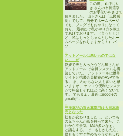
この度、 山下けい
き さんの市長選挙
のお手伝いをさせて
頂きました。 山下さんは「庶民感
覚」でして、自分でホームページ
でも、ブログでもおやりになって
おり、 最初だけ私がやり方を教え
てあげております。（言うとくけ
ど、私はもっとちゃんとしたホー
ムページを作りますから！） パ
ソ...
アットメールは悪いものではな
い。 が
愛媛で夫と入ったうどん屋さんが
アットメール で会員システムを構
築していた。 アットメールは携帯
サイトと携帯会員構築のASPであ
る。 ま、わからない人も多いと思
いますが、 ケッコウ便利なシステ
ムで料金もそれほどは高くないで
す。 でもまぁ。最近はgoogleの
gmailが...
三洋薬品の置き薬部門は大日本販
売となった
社名が変わりました…。といつも
の兄ちゃんが紙を持って来た。 こ
れから不景気 M&A多いなぁ。
と話をする。 で、もしかしたら、
僕ももうすぐ辞めちゃうかもしれ