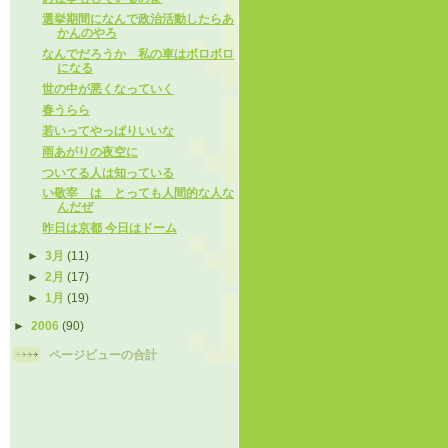
選挙期間になんで政治活動したらあ
かんのやろ
なんでだろうか 私の車はボロボロ
になる
世の中が悪くなっていく
春うらら
若いってやっぱりいいな
雨あがりの夜空に
ついてる人は知っている
い敬宰 は とっても人間的な人な
んだぜ
昨日は京都 今日はドーム
►
3月
(11)
►
2月
(17)
►
1月
(19)
►
2006
(90)
ページビューの合計