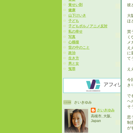
彼
覚せい剤
健康
大
山下けいき
ほ
子ども
子どもポルノアニメ反対
買
私の幸せ
く
写真
メ
心模様
え
世の中のこと
に
政治
て
生き方
男と女
え
冤罪
今
き
で
ヘ
さいきゆみ
そ
さいきゆみ
高槻市, 大阪,
思
Japan
制
が