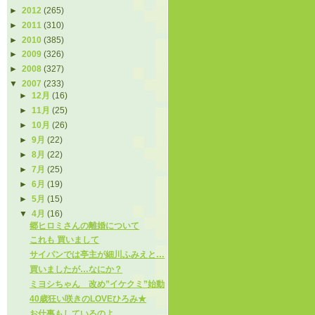
►
2012
(265)
►
2011
(310)
►
2010
(385)
►
2009
(326)
►
2008
(327)
▼
2007
(233)
►
12月
(16)
►
11月
(25)
►
10月
(26)
►
9月
(22)
►
8月
(22)
►
7月
(25)
►
6月
(19)
►
5月
(15)
▼
4月
(16)
郷ヒロミさんの離婚について
これも 買いまして
サイパンでは亭主が細川ふみえと…
買いましたが…なにか？
ミヨシちゃん 改め”イケクミ”始動
40歳狂い咲きのLOVEひろみ★
お仕事もしているのよ