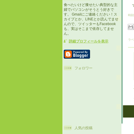
食べたいけど痩せたい典型的な主
で
婦でパソコンがそうとう好きで
す。 Gmailにご連絡ください！ス
時刻
カイプとか、LINEとか読んでませ
んので、ツイッターもFacebook
も、実はそこまで依存してませ
ん。
ラベ
詳細プロフィールを表示
フォロワー
人気の投稿