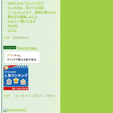
ゆみちゃんパチンコブログ
さいきゆみ 写メール日記
ドールコレクター 池田久美ちゃん
新今日も勉強しました
カロリー 調べてます
Tumblr
はてな
ADWORAD
View My Stats
「さいきのドジ日記３」のRSS