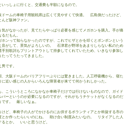
といっしょに行くと、交通費も半額になるので。
阪ドームの車椅子用観戦席は広くて見やすくて快適。 広島側だったけど、
とんど阪神ファン。
う気がなかったが、見てたらやっぱり必要を感じてメガホンを購入。手が痛
なるだもん。
ガホンって知らなかったのですが、これでヒザとかを叩くとポンポンという
え音がして、景気がよろしいの。 石津君が野球をあまりしらない私のため
選手別歌詞もプリントアウトして持参してくれていたため、いきなり参加し
うたってうたってきました。
え男です。
回、大阪ドームのバリアフリーぶりには驚きました。人工呼吸機から、寝た
りに近い感じの人からいろんな障害者が来てて何かうれしかった。
も、こういうところになかなか車椅子だけでは行けないものなので、ガイド
ルパーというのが必要になるのですが、それがもうチケットがなくなるのだ
うです。 厳しいなぁ。
うけど、車椅子の人がでかけるのにお供するボランティアとか斡旋する市の
度とか作ったらいいのにね。 助け合い制度みたいなの。 リタイアした人
するとか。 いいと思うけど。