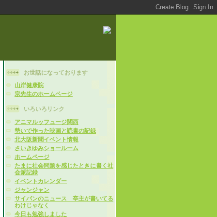
お世話になっております
山岸健康院
宗先生のホームページ
いろいろリンク
アニマルッフュージ関西
勢いで作った映画と読書の記録
北大阪新聞イベント情報
さいきゆみショールーム
ホームページ
たまに社会問題を感じたときに書く社
会派記録
イベントカレンダー
ジャンジャン
サイパンのニュース 亭主が書いてる
わけじゃなく
今日も勉強しました