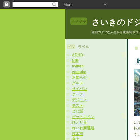
さいきのド
佐伯のタフな人生が今後展開され
ラベル
ADHD
N国
twitter
youtube
お知らせ
グルメ
サイパン
ジーナ
デジモノ
テスト
どじ話
ビットコイン
い
ひとり言
転
れいわ新選組
す
茨木市
音楽