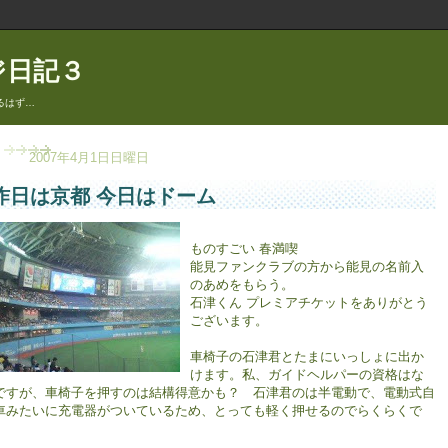
ジ日記３
るはず…
2007年4月1日日曜日
昨日は京都 今日はドーム
ものすごい 春満喫
能見ファンクラブの方から能見の名前入
のあめをもらう。
石津くん プレミアチケットをありがとう
ございます。
車椅子の石津君とたまにいっしょに出か
けます。私、ガイドヘルパーの資格はな
ですが、車椅子を押すのは結構得意かも？ 石津君のは半電動で、電動式自
車みたいに充電器がついているため、とっても軽く押せるのでらくらくで
。