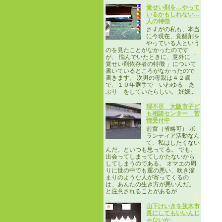
覚せい剤を…やって
いるかもしれない…
人の特徴
さすがの私も、本当
に今現在、覚醒剤を
やっている人という
のを見たことがなかったのです
が、 悩んでいたときに、意外に「
覚せい剤依存者の特徴 」について
書いているところがなかったので
書きます。 次男の母親は４２歳
で、１０年選手で いわゆる あ
ぶり をしていたらしい。 妊娠...
理不尽 大阪市子ど
も相談センター 苦
情受付中
前置（省略可） ボ
ランティア活動なん
て、私はしたくない
んだ。といつも思ってる。 でも、
出会ってしまってしかたないから
してしまうのである。 オマエの周
りに世の中でも運の悪い、吹き溜
まりのような人が寄ってくるの
は、あんたの生き方が悪いんだ。
と注意されることがあるが...
山下けいきを茨木市
長にしてもいいんじ
ゃないか