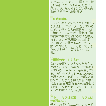
ません。 なんで？って聞くと、新
しい会社になっていいんだという
気持ちでいたんですけど、僕の先
輩は 「明日から新規開発...
短時間睡眠
世の中はインターネットで稼ぐの
が大流行。 ツイッターをしている
ので、いろんな人の情報がスマホ
に流れてくるのだが、最初は「情
報商材の販売で儲ける方法を教え
ます」という不思議なものが多
い。ホンマに儲かるんだったら、
黙ってやるだろう。と思ってしま
うのですが…。 言うとくけど、
私...
吉田潮のサイトを見た
なかなか頭がいい人なんだろうな
と思う。 まず、私が今、一番はま
っている nucleus を採用してい
る。 が、今どきフレームはいかん
と思うけど。 昨日、古い雑誌とか
捨てて、たまたま婦人公論に書い
てあった 吉田潮 なる方の結婚して
るのに、なぜかヤリマンでやりま
くって離婚にいたった経...
日本ユニセフは国連ユニセフとは
全然違います
子どもの頃からユニセフのカード