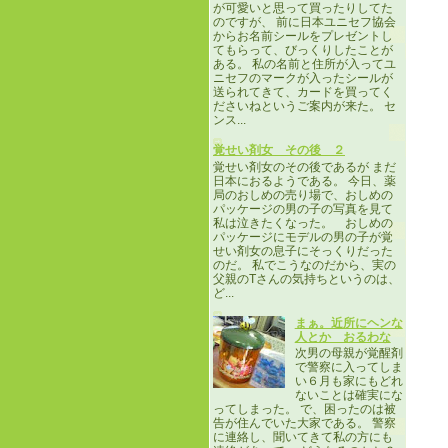
が可愛いと思って買ったりしてた
のですが、 前に日本ユニセフ協会
からお名前シールをプレゼントし
てもらって、びっくりしたことが
ある。 私の名前と住所が入ってユ
ニセフのマークが入ったシールが
送られてきて、カードを買ってく
ださいねというご案内が来た。 セ
ンス...
覚せい剤女 その後 ２
覚せい剤女のその後であるが まだ
日本におるようである。 今日、薬
局のおしめの売り場で、おしめの
パッケージの男の子の写真を見て
私は泣きたくなった。 おしめの
パッケージにモデルの男の子が覚
せい剤女の息子にそっくりだった
のだ。 私でこうなのだから、実の
父親のTさんの気持ちというのは、
ど...
まぁ。近所にヘンな
人とか おるわな
次男の母親が覚醒剤
で警察に入ってしま
い６月も家にもどれ
ないことは確実にな
ってしまった。 で、困ったのは被
告が住んでいた大家である。 警察
に連絡し、聞いてきて私の方にも