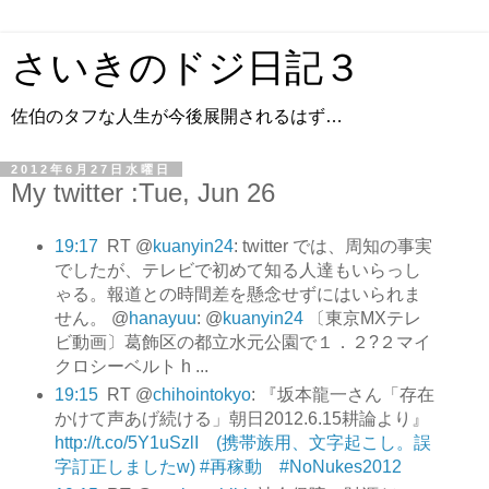
さいきのドジ日記３
佐伯のタフな人生が今後展開されるはず…
2012年6月27日水曜日
My twitter :Tue, Jun 26
19:17
RT @
kuanyin24
: twitter では、周知の事実
でしたが、テレビで初めて知る人達もいらっし
ゃる。報道との時間差を懸念せずにはいられま
せん。 @
hanayuu
: @
kuanyin24
〔東京MXテレ
ビ動画〕葛飾区の都立水元公園で１．２?２マイ
クロシーベルト h ...
19:15
RT @
chihointokyo
: 『坂本龍一さん「存在
かけて声あげ続ける」朝日2012.6.15耕論より』
http://t.co/5Y1uSzlI (携帯族用、文字起こし。誤
字訂正しましたw)
#再稼動 #NoNukes2012