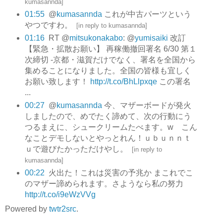
kumasannda
]
01:55
@
kumasannda
これが中古パーツという
やつですわ。
[
in reply to kumasannda
]
01:16
RT @
mitsukonakabo
: @
yumisaiki
改訂
【緊急・拡散お願い】 再稼働撤回署名 6/30 第１
次締切 -京都・滋賀だけでなく、署名を全国から
集めることになりました。全国の皆様も宜しく
お願い致します！
http://t.co/BhLlpxqe
この署名
...
00:27
@
kumasannda
今、マザーボードが発火
しましたので、めでたく諦めて、次の行動にう
つるまえに、シュークリームたべます。w こん
なことデモしないとやっとれん！ｕｂｕｎｎｔ
ｕで遊びたかっただけやし。
[
in reply to
kumasannda
]
00:22
火出た！これは災害の予兆か まこれでこ
のマザー諦められます。さようなら私の努力
http://t.co/i9eWzVVg
Powered by
twtr2src
.