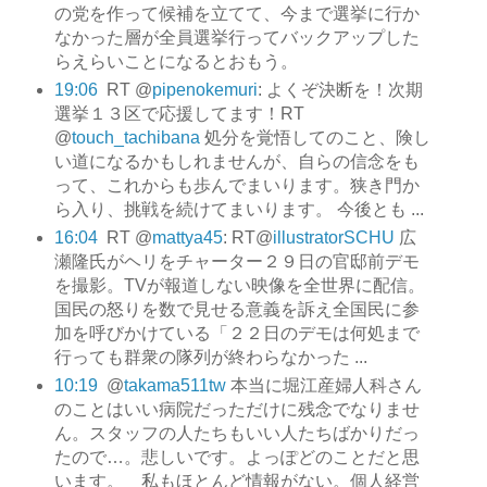
の党を作って候補を立てて、今まで選挙に行か
なかった層が全員選挙行ってバックアップした
らえらいことになるとおもう。
19:06
RT @
pipenokemuri
: よくぞ決断を！次期
選挙１３区で応援してます！RT
@
touch_tachibana
処分を覚悟してのこと、険し
い道になるかもしれませんが、自らの信念をも
って、これからも歩んでまいります。狭き門か
ら入り、挑戦を続けてまいります。 今後とも ...
16:04
RT @
mattya45
: RT@
illustratorSCHU
広
瀬隆氏がヘリをチャーター２９日の官邸前デモ
を撮影。TVが報道しない映像を全世界に配信。
国民の怒りを数で見せる意義を訴え全国民に参
加を呼びかけている「２２日のデモは何処まで
行っても群衆の隊列が終わらなかった ...
10:19
@
takama511tw
本当に堀江産婦人科さん
のことはいい病院だっただけに残念でなりませ
ん。スタッフの人たちもいい人たちばかりだっ
たので…。悲しいです。よっぽどのことだと思
います。 私もほとんど情報がない。個人経営