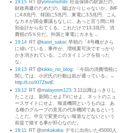
19:15
RT @
yoniumuhibi
: 社会保障の財源だの、
財政再建のためだの、嘘ばかりじゃないか。IMF
に4.8兆円、韓国に5兆円、東電に3.5兆円、こん
なカネが国会審議もなしに、あっと言う間に特
別会計から出てくる。これだけで13.3兆円、消
費税の5％分だ。外国と東電にカネを ...
19:14
RT @
kaori_sakai
: 早朝の「4号機がさら
に傾いている」事件が、増税案可決ですっかり
かき消されている。このタイミングを狙った
な。
19:13
RT @
kikko_no_blog
: 「今回の消費増税に
関しては、小沢氏の行動は筋が通っている」→
http://t.co/XI7ZtwtE
19:12
RT @
matayosm123
: 3.11以降はっきりし
たことは、新聞にせよTVにせよ、ネットのニュ
ースサイトにせよ、報道機関というものは、あ
る種のグループの意見の代弁機関であるという
ことだ。中立で変更のない報道などないという
前提で接する事が肝心なのだ。
19:11
RT @
omkakaka
: デモに出向いた45000人