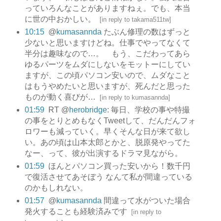
っていろんなことがありますねぇ。でも、本当
に世の中おかしい。
[
in reply to takama511tw
]
10:15
@
kumasannda
たぶん修理の数はずっと
少ないと思いますけどね。仕事でやってなくて
半分は趣味なので…。 もう、こだわってあら
ゆるパーツをムダにしないをモットーにしてい
ますが、この頃パソコン安いので、ムダなこと
はもうやめたいと思いますが、死んだと思った
ものが動く喜びが…
[
in reply to kumasannda
]
01:59
RT @
herobridge
: 毎日、学校の事や特撮
の事をとりとめもなくTweetして、だんだんフォ
ロワーも減っていく。早くそんな日が来て欲し
い。あの頃は山本太郎とかと、脱原発やってた
なー、って、彼が出演するドラマ見ながら。
01:59
ほんとパソコン買った安いから！数千円
で復活させてあそぼう なんて私が間違っている
のかもしれない。
01:57
@
kumasannda
間違って水がついた場合
発火することも経験済みです
[
in reply to