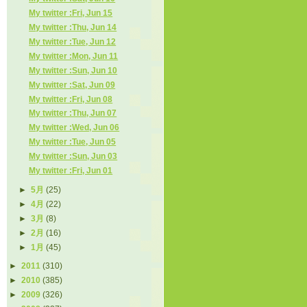
My twitter :Fri, Jun 15
My twitter :Thu, Jun 14
My twitter :Tue, Jun 12
My twitter :Mon, Jun 11
My twitter :Sun, Jun 10
My twitter :Sat, Jun 09
My twitter :Fri, Jun 08
My twitter :Thu, Jun 07
My twitter :Wed, Jun 06
My twitter :Tue, Jun 05
My twitter :Sun, Jun 03
My twitter :Fri, Jun 01
►
5月
(25)
►
4月
(22)
►
3月
(8)
►
2月
(16)
►
1月
(45)
►
2011
(310)
►
2010
(385)
►
2009
(326)