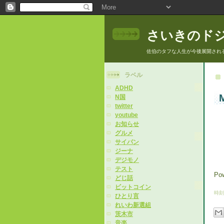
さいきのド
佐伯のタフな人生が今後展開され
ラベル
ADHD
M
N国
twitter
youtube
お知らせ
グルメ
サイパン
ジーナ
デジモノ
テスト
Po
どじ話
ビットコイン
時刻
ひとり言
れいわ新選組
茨木市
音楽