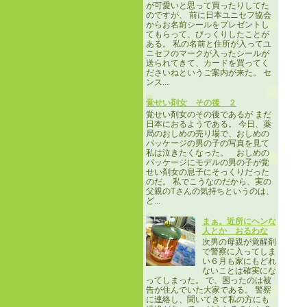
が可愛いと思って買ったりしてた
のですが、 前に日本ユニセフ協会
からお名前シールをプレゼントし
てもらって、びっくりしたことが
ある。 私の名前と住所が入ってユ
ニセフのマークが入ったシールが
送られてきて、カードを買ってく
ださいねというご案内が来た。 セ
ンス...
覚せい剤女 その後 ２
覚せい剤女のその後であるが まだ
日本におるようである。 今日、薬
局のおしめの売り場で、おしめの
パッケージの男の子の写真を見て
私は泣きたくなった。 おしめの
パッケージにモデルの男の子が覚
せい剤女の息子にそっくりだった
のだ。 私でこうなのだから、実の
父親のTさんの気持ちというのは、
ど...
まぁ。近所にヘンな
人とか おるわな
次男の母親が覚醒剤
で警察に入ってしま
い６月も家にもどれ
ないことは確実にな
ってしまった。 で、困ったのは被
告が住んでいた大家である。 警察
に連絡し、聞いてきて私の方にも