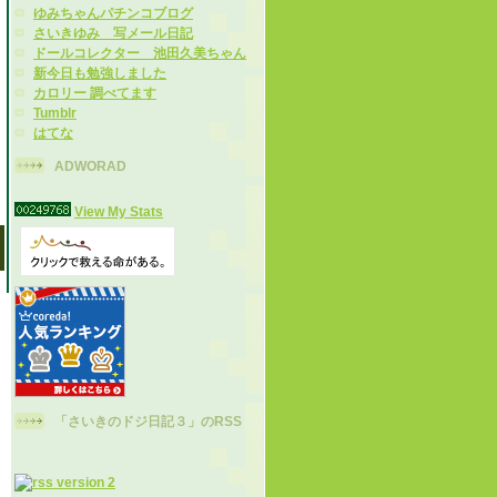
ゆみちゃんパチンコブログ
さいきゆみ 写メール日記
ドールコレクター 池田久美ちゃん
新今日も勉強しました
カロリー 調べてます
Tumblr
はてな
ADWORAD
View My Stats
「さいきのドジ日記３」のRSS