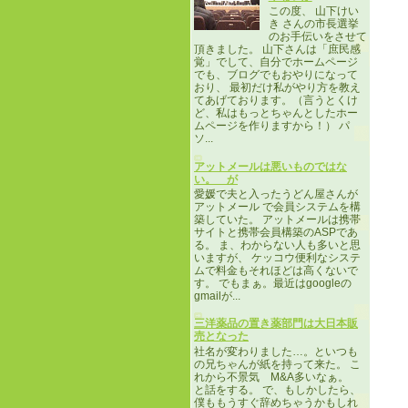
この度、 山下けい
き さんの市長選挙
のお手伝いをさせて
頂きました。 山下さんは「庶民感
覚」でして、自分でホームページ
でも、ブログでもおやりになって
おり、 最初だけ私がやり方を教え
てあげております。（言うとくけ
ど、私はもっとちゃんとしたホー
ムページを作りますから！） パ
ソ...
アットメールは悪いものではな
い。 が
愛媛で夫と入ったうどん屋さんが
アットメール で会員システムを構
築していた。 アットメールは携帯
サイトと携帯会員構築のASPであ
る。 ま、わからない人も多いと思
いますが、 ケッコウ便利なシステ
ムで料金もそれほどは高くないで
す。 でもまぁ。最近はgoogleの
gmailが...
三洋薬品の置き薬部門は大日本販
売となった
社名が変わりました…。といつも
の兄ちゃんが紙を持って来た。 こ
れから不景気 M&A多いなぁ。
と話をする。 で、もしかしたら、
僕ももうすぐ辞めちゃうかもしれ