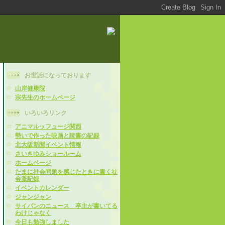
お世話になっております
山岸健康院
宗先生のホームページ
いろいろリンク
アニマルッフュージ関西
勢いで作った映画と読書の記録
北大阪新聞イベント情報
さいきゆみショールーム
ホームページ
たまに社会問題を感じたときに書く社
会派記録
イベントカレンダー
ジャンジャン
サイパンのニュース 亭主が書いてる
わけじゃなく
今日も勉強しました