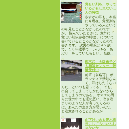
覚せい剤を…やって
いるかもしれない…
人の特徴
さすがの私も、本当
に今現在、覚醒剤を
やっている人という
のを見たことがなかったのです
が、 悩んでいたときに、意外に「
覚せい剤依存者の特徴 」について
書いているところがなかったので
書きます。 次男の母親は４２歳
で、１０年選手で いわゆる あ
ぶり をしていたらしい。 妊娠...
理不尽 大阪市子ど
も相談センター 苦
情受付中
前置（省略可） ボ
ランティア活動なん
て、私はしたくない
んだ。といつも思ってる。 でも、
出会ってしまってしかたないから
してしまうのである。 オマエの周
りに世の中でも運の悪い、吹き溜
まりのような人が寄ってくるの
は、あんたの生き方が悪いんだ。
と注意されることがあるが...
山下けいきを茨木市
長にしてもいいんじ
ゃないか