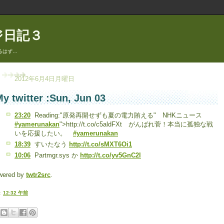
ジ日記３
るはず…
2012年6月4日月曜日
y twitter :Sun, Jun 03
23:20
Reading:"原発再開せずも夏の電力賄える" NHKニュース
#yamerunakan
">http://t.co/c5aldFXt がんばれ菅！本当に孤独な戦
いを応援したい。
#yamerunakan
18:39
すいたなう
http://t.co/sMXT6Oi1
10:06
Partmgr.sys か
http://t.co/yv5GnC2l
wered by
twtr2src
.
:
12:32 午前