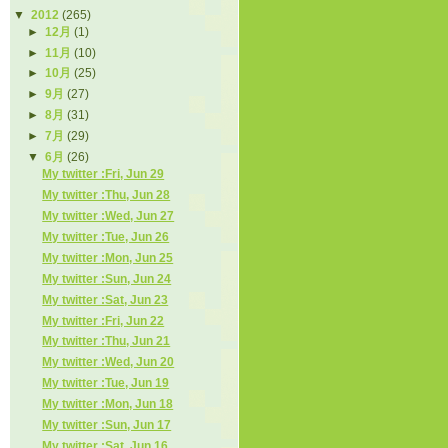
▼
2012
(265)
►
12月
(1)
►
11月
(10)
►
10月
(25)
►
9月
(27)
►
8月
(31)
►
7月
(29)
▼
6月
(26)
My twitter :Fri, Jun 29
My twitter :Thu, Jun 28
My twitter :Wed, Jun 27
My twitter :Tue, Jun 26
My twitter :Mon, Jun 25
My twitter :Sun, Jun 24
My twitter :Sat, Jun 23
My twitter :Fri, Jun 22
My twitter :Thu, Jun 21
My twitter :Wed, Jun 20
My twitter :Tue, Jun 19
My twitter :Mon, Jun 18
My twitter :Sun, Jun 17
My twitter :Sat, Jun 16