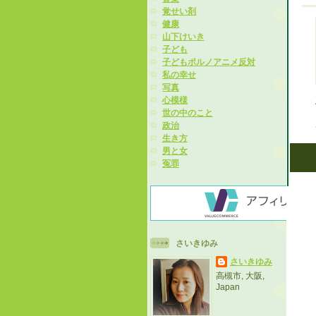
覚せい剤
健康
山下けいき
子ども
子どもポルノアニメ反対
私の幸せ
写真
心模様
世の中のこと
政治
生き方
男と女
冤罪
さいきゆみ
さいきゆみ
高槻市, 大阪,
Japan