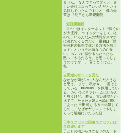
ません。 なんで？って聞くと、新
しい会社になっていいんだという
気持ちでいたんですけど、僕の先
輩は 「明日から新規開発...
短時間睡眠
世の中はインターネットで稼ぐの
が大流行。 ツイッターをしている
ので、いろんな人の情報がスマホ
に流れてくるのだが、最初は「情
報商材の販売で儲ける方法を教え
ます」という不思議なものが多
い。ホンマに儲かるんだったら、
黙ってやるだろう。と思ってしま
うのですが…。 言うとくけど、
私...
吉田潮のサイトを見た
なかなか頭がいい人なんだろうな
と思う。 まず、私が今、一番はま
っている nucleus を採用してい
る。 が、今どきフレームはいかん
と思うけど。 昨日、古い雑誌とか
捨てて、たまたま婦人公論に書い
てあった 吉田潮 なる方の結婚して
るのに、なぜかヤリマンでやりま
くって離婚にいたった経...
日本ユニセフは国連ユニセフとは
全然違います
子どもの頃からユニセフのカード