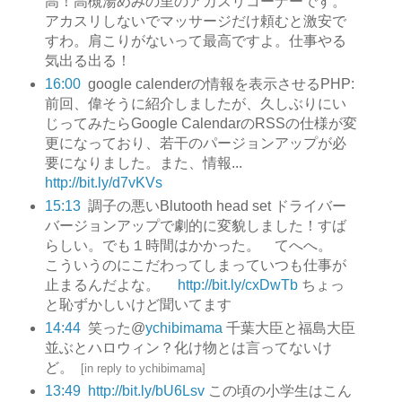
高！高槻湯めみの里のアカスリコーナーです。
アカスリしないでマッサージだけ頼むと激安で
すわ。肩こりがないって最高ですよ。仕事やる
気出る出る！
16:00
google calenderの情報を表示させるPHP:
前回、偉そうに紹介しましたが、久しぶりにい
じってみたらGoogle CalendarのRSSの仕様が変
更になっており、若干のパージョンアップが必
要になりました。また、情報...
http://bit.ly/d7vKVs
15:13
調子の悪いBlutooth head set ドライバー
バージョンアップで劇的に変貌しました！すば
らしい。でも１時間はかかった。 てへへ。
こういうのにこだわってしまっていつも仕事が
止まるんだよな。
http://bit.ly/cxDwTb
ちょっ
と恥ずかしいけど聞いてます
14:44
笑った@
ychibimama
千葉大臣と福島大臣
並ぶとハロウィン？化け物とは言ってないけ
ど。
[
in reply to ychibimama
]
13:49
http://bit.ly/bU6Lsv
この頃の小学生はこん