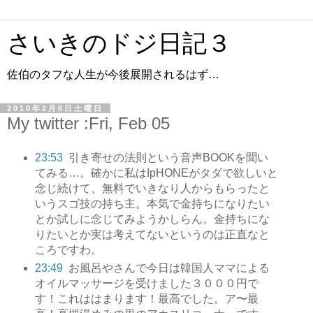
さいきのドジ日記３
佐伯のタフな人生が今後展開されるはず…
2010年2月6日土曜日
My twitter :Fri, Feb 05
23:53
引き寄せの法則という音声BOOKを聞い
てみる…。確かに私はIpHONEがタダで欲しいと
念じ続けて、無料でいきなり人からもらったと
いうスゴ技の持ち主。本気で金持ちになりたい
とか試しに念じてみようかしらん。金持ちにな
りたいとか実は考えてないというのは正直なと
ころですわ。
23:49
お風呂やさんで今日は韓国人ママによる
オイルマッサージを受けました３０００円で
す！これははまります！最高でした。ア〜最