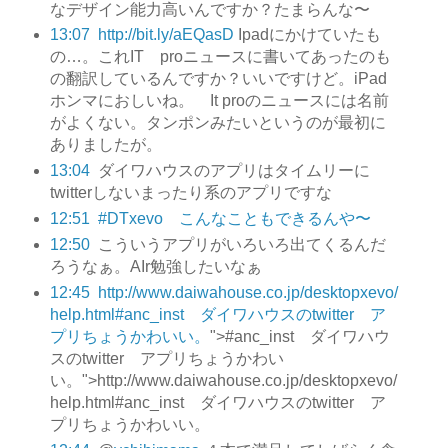
なデザイン能力高いんですか？たまらんな〜
13:07
http://bit.ly/aEQasD
Ipadにかけていたも
の…。これIT proニュースに書いてあったのも
の翻訳しているんですか？いいですけど。iPad
ホンマにおしいね。 It proのニュースには名前
がよくない。タンポンみたいというのが最初に
ありましたが。
13:04
ダイワハウスのアプリはタイムリーに
twitterしないまったり系のアプリですな
12:51
#DTxevo こんなこともできるんや〜
12:50
こういうアプリがいろいろ出てくるんだ
ろうなぁ。AIr勉強したいなぁ
12:45
http://www.daiwahouse.co.jp/desktopxevo/
help.html#anc_inst ダイワハウスのtwitter ア
プリちょうかわいい。
">#anc_inst ダイワハウ
スのtwitter アプリちょうかわい
い。">http://www.daiwahouse.co.jp/desktopxevo/
help.html#anc_inst ダイワハウスのtwitter ア
プリちょうかわいい。