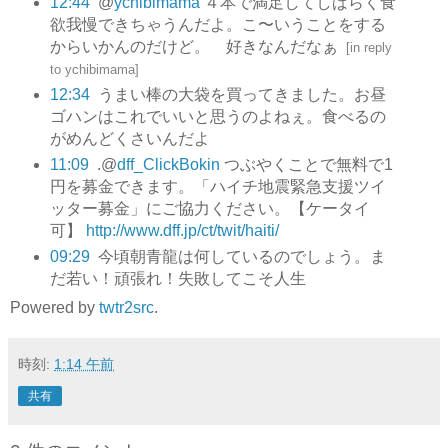
12:44
@
ychibimama
４本で満足してしばらく食
欲我慢できちゃうんだよ。こ〜いうことをする
からいかんのだけど。 好きなんだなぁ
[
in reply
to ychibimama
]
12:34
うまい棒の大袋を買ってきました。お昼
ゴハンはこれでいいと思うのよねぇ。食べるの
がめんどくさいんだよ
11:09
.@
dff_ClickBokin
つぶやくことで無料で1
円を募金できます。「ハイチ地震緊急支援ツイ
ッター募金」にご協力ください。【ケータイ
可】
http://www.dff.jp/ct/twit/haiti/
09:29
今頃朝青龍は何しているのでしょう。ま
だ若い！頑張れ！失敗してこそ人生
Powered by
twtr2src
.
時刻:
1:14 午前
共有