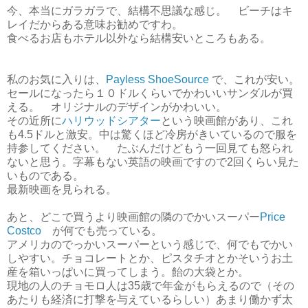
今、本当にガラガラで、結構不思議な感じ。 ビーチはキ
レイだからある意味お勧めですわ。
食べるお店もホテル以外なら結構安いところもある。
私のお気に入りは、
Payless ShoeSource
で、これが安い。
セールになったら１０ドルくらいでかわいいサンダルが買
える。 オリジナルのデザインがかわいい。
その近所に
ハリウッドシアター
という映画館があり、これ
も4.5ドルと激安。中は驚くほど冷房がきいているので服を
持参してください。 たぶんだけどもう一回見ても怒られ
ないと思う。字幕もない英語の映画ですので2回くらい見た
いものである。
最新映画を見られる。
あと、どこで買うより映画館の隣のでかいスーパー
Price
Costco
が何でも売っている。
アメリカのでっかいスーパーという感じで、何でもでかい
しやすい。チョコレートとか、ピスタチオとかそいうお土
産を箱いっぱいに買ってしまう。飴の大袋とか。
現地の人のチョモロ人は35歳で年金がもらえるので（その
あたりも経済に打撃を与えているらしい）あまり働かず太