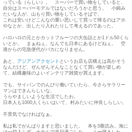
っている（らしい）。 スーパーで買い物をしていると、
自分はスーパーモデルではないだろうかと思う。 小錦み
たいな人が、山もり買い物をしているそばで、
これは安いけどこんなの重い思いして買って帰るのはアホ
やなとか、出したり入れたりして考えるのであった。
ハロハロの元とかカットフルーツの大缶詰とか1ドル50くら
いとか。 まぁねぇ。なんでも日本にあるけどねぇ。 空
港からの宅急便代がバカになりません。
あと、
アジアンアクセント
というお店も店構えは高かそう
なんだけど、ぜんぜんそんなことなくて買い物が楽しめ
て、結構趣味のよいインテリア雑貨が買えます。
でも、サイパンでのんびり働いていたら、今さらサラリー
マンはできんらしいな。
うらやましいような生活でしたわ。
日本人も1000人くらいはいて、村みたいに仲良しらしい。
不景気でなければなぁ。
私は私でがんばりますと思いました。 本を3冊読み。海に
は一切入らず。ホテルで半日過ごした。 よー寝ました