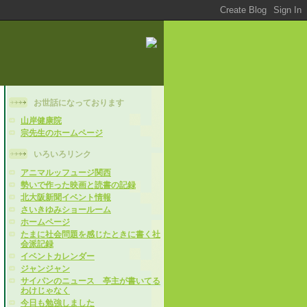
お世話になっております
山岸健康院
宗先生のホームページ
いろいろリンク
アニマルッフュージ関西
勢いで作った映画と読書の記録
北大阪新聞イベント情報
さいきゆみショールーム
ホームページ
たまに社会問題を感じたときに書く社
会派記録
イベントカレンダー
ジャンジャン
サイパンのニュース 亭主が書いてる
わけじゃなく
今日も勉強しました