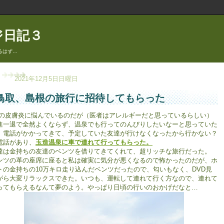
ジ日記３
るはず…
2021年12月5日日曜日
鳥取、島根の旅行に招待してもらった
の皮膚炎に悩んでいるのだが（医者はアレルギーだと思っているらしい）
進一退で全然よくならず、温泉でも行ってのんびりしたいなーと思っていた
、電話がかかってきて、予定していた友達が行けなくなったから行かない？
電話があり、
玉造温泉に車で連れて行ってもらった。
達は金持ちの友達のベンツを借りてきてくれて、超リッチな旅行だった。
ンツの革の座席に座ると私は確実に気分が悪くなるので怖かったのだが、ホ
トの金持ちの10万キロ走り込んだベンツだったので、匂いもなく、DVD見
がら大変リラックスできた。いつも、運転して連れて行く方なので、連れて
ってもらえるなんて夢のよう。やっぱり日頃の行いのおかげだなと…