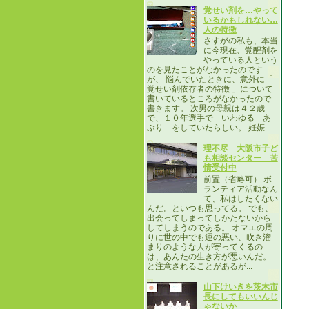
覚せい剤を…やって
いるかもしれない…
人の特徴
さすがの私も、本当
に今現在、覚醒剤を
やっている人という
のを見たことがなかったのです
が、 悩んでいたときに、意外に「
覚せい剤依存者の特徴 」について
書いているところがなかったので
書きます。 次男の母親は４２歳
で、１０年選手で いわゆる あ
ぶり をしていたらしい。 妊娠...
理不尽 大阪市子ど
も相談センター 苦
情受付中
前置（省略可） ボ
ランティア活動なん
て、私はしたくない
んだ。といつも思ってる。 でも、
出会ってしまってしかたないから
してしまうのである。 オマエの周
りに世の中でも運の悪い、吹き溜
まりのような人が寄ってくるの
は、あんたの生き方が悪いんだ。
と注意されることがあるが...
山下けいきを茨木市
長にしてもいいんじ
ゃないか