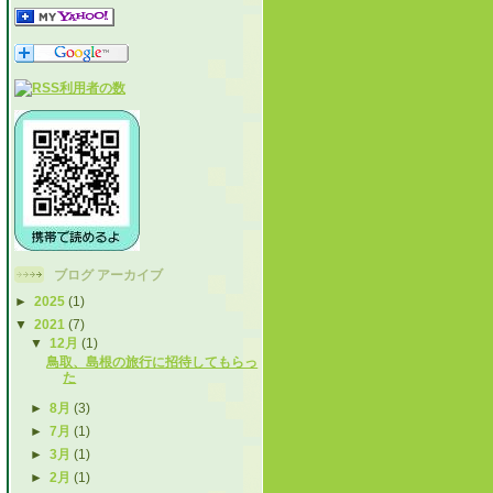
ブログ アーカイブ
►
2025
(1)
▼
2021
(7)
▼
12月
(1)
鳥取、島根の旅行に招待してもらっ
た
►
8月
(3)
►
7月
(1)
►
3月
(1)
►
2月
(1)