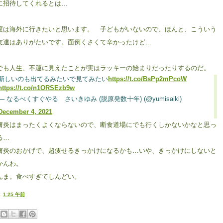
に招待してくれるとは…
度は海外に行きたいと思います。 子どもがいないので、ほんと、こういう
友達はありがたいです。面倒くさくて辛かったけど…
でも人生、不運に見えたことが実はラッキーの始まりだったりするのだ。
新しいのも出てるみたいで見てみたい
https://t.co/BsPp2mPcoW
https://t.co/n1ORSEzb9w
— なるべくすぐやる さいきゆみ (脱原発数十年) (@yumisaiki)
December 4, 2021
膚炎はまったくよくならないので、断食道場にでも行くしかないかなと思っ
る…
膚炎のおかげで、超痩せるきっかけになるかも…いや、きっかけにしないと
かんわ。
んま。食べすぎてしんどい。
:
1:25 午前