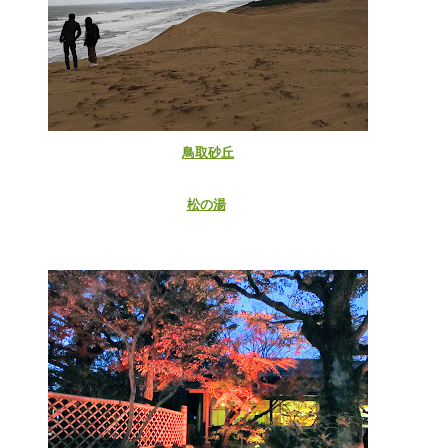
鳥取砂丘
松の湯