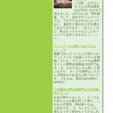
この度、 山下けい
き さんの市長選挙
のお手伝いをさせて
頂きました。 山下さんは「庶民感
覚」でして、自分でホームページ
でも、ブログでもおやりになって
おり、 最初だけ私がやり方を教え
てあげております。（言うとくけ
ど、私はもっとちゃんとしたホー
ムページを作りますから！） パ
ソ...
アットメールは悪いものではな
い。 が
愛媛で夫と入ったうどん屋さんが
アットメール で会員システムを構
築していた。 アットメールは携帯
サイトと携帯会員構築のASPであ
る。 ま、わからない人も多いと思
いますが、 ケッコウ便利なシステ
ムで料金もそれほどは高くないで
す。 でもまぁ。最近はgoogleの
gmailが...
三洋薬品の置き薬部門は大日本販
売となった
社名が変わりました…。といつも
の兄ちゃんが紙を持って来た。 こ
れから不景気 M&A多いなぁ。
と話をする。 で、もしかしたら、
僕ももうすぐ辞めちゃうかもしれ