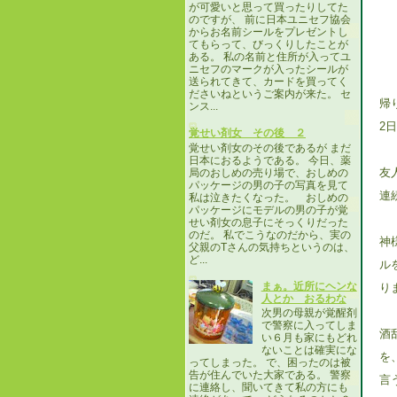
が可愛いと思って買ったりしてた
のですが、 前に日本ユニセフ協会
からお名前シールをプレゼントし
てもらって、びっくりしたことが
ある。 私の名前と住所が入ってユ
ニセフのマークが入ったシールが
送られてきて、カードを買ってく
ださいねというご案内が来た。 セ
帰
ンス...
2
覚せい剤女 その後 ２
覚せい剤女のその後であるが まだ
日本におるようである。 今日、薬
友
局のおしめの売り場で、おしめの
パッケージの男の子の写真を見て
連
私は泣きたくなった。 おしめの
パッケージにモデルの男の子が覚
せい剤女の息子にそっくりだった
のだ。 私でこうなのだから、実の
神
父親のTさんの気持ちというのは、
ど...
ル
まぁ。近所にヘンな
り
人とか おるわな
次男の母親が覚醒剤
で警察に入ってしま
酒
い６月も家にもどれ
ないことは確実にな
を
ってしまった。 で、困ったのは被
告が住んでいた大家である。 警察
言
に連絡し、聞いてきて私の方にも