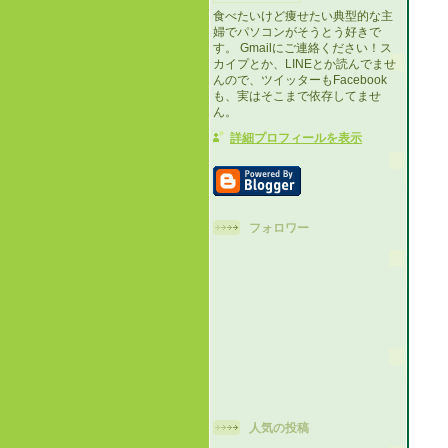
食べたいけど痩せたい典型的な主
婦でパソコンがそうとう好きで
す。 Gmailにご連絡ください！ス
カイプとか、LINEとか読んでませ
んので、ツイッターもFacebook
も、実はそこまで依存してませ
ん。
詳細プロフィールを表示
フォロワー
人気の投稿