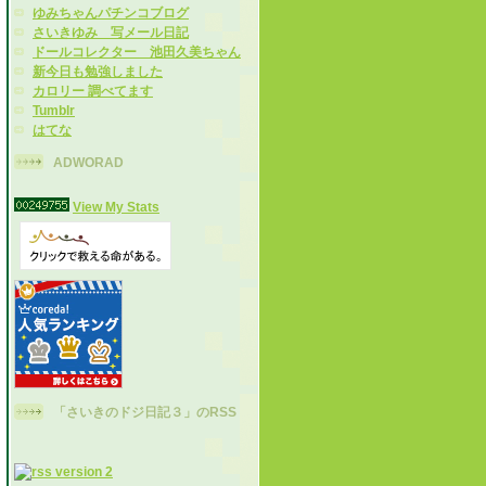
ゆみちゃんパチンコブログ
さいきゆみ 写メール日記
ドールコレクター 池田久美ちゃん
新今日も勉強しました
カロリー 調べてます
Tumblr
はてな
ADWORAD
View My Stats
「さいきのドジ日記３」のRSS