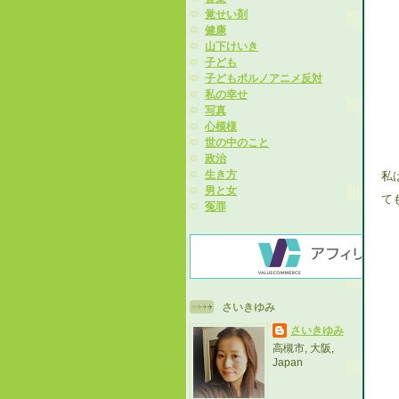
覚せい剤
健康
山下けいき
子ども
子どもポルノアニメ反対
私の幸せ
写真
心模様
世の中のこと
政治
生き方
私
男と女
て
冤罪
さいきゆみ
さいきゆみ
高槻市, 大阪,
Japan