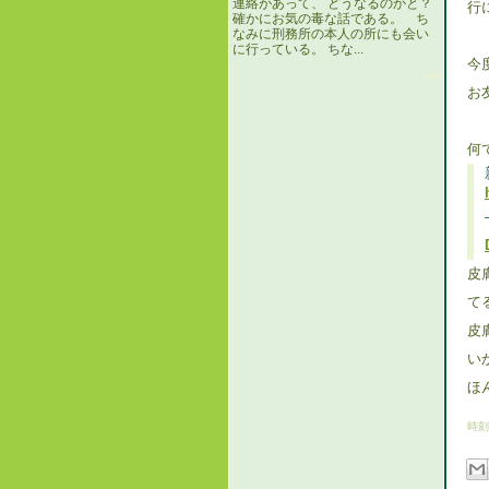
連絡があって、 どうなるのかと？
行
確かにお気の毒な話である。 ち
なみに刑務所の本人の所にも会い
に行っている。 ちな...
今
お
何
皮
て
皮
い
ほ
時刻