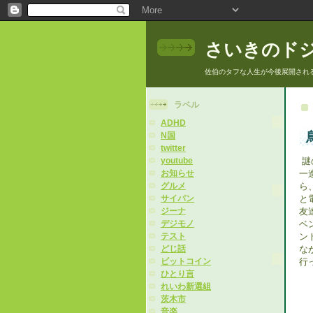
さいきのド
佐伯のタフな人生が今後展開され
ラベル
ADHD
N国
twitter
謎
youtube
一
お知らせ
ら
グルメ
と
サイパン
友
ジーナ
ベ
デジモノ
ン
テスト
な
どじ話
行
ビットコイン
ひとり言
れいわ新選組
茨木市
音楽