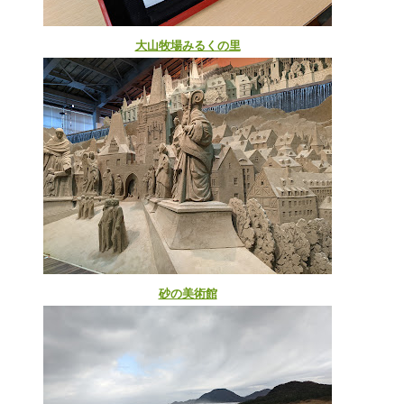
大山牧場みるくの里
砂の美術館