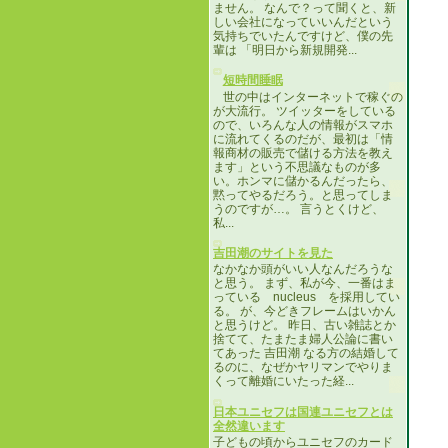
ません。 なんで？って聞くと、新
しい会社になっていいんだという
気持ちでいたんですけど、僕の先
輩は 「明日から新規開発...
短時間睡眠
世の中はインターネットで稼ぐの
が大流行。 ツイッターをしている
ので、いろんな人の情報がスマホ
に流れてくるのだが、最初は「情
報商材の販売で儲ける方法を教え
ます」という不思議なものが多
い。ホンマに儲かるんだったら、
黙ってやるだろう。と思ってしま
うのですが…。 言うとくけど、
私...
吉田潮のサイトを見た
なかなか頭がいい人なんだろうな
と思う。 まず、私が今、一番はま
っている nucleus を採用してい
る。 が、今どきフレームはいかん
と思うけど。 昨日、古い雑誌とか
捨てて、たまたま婦人公論に書い
てあった 吉田潮 なる方の結婚して
るのに、なぜかヤリマンでやりま
くって離婚にいたった経...
日本ユニセフは国連ユニセフとは
全然違います
子どもの頃からユニセフのカード