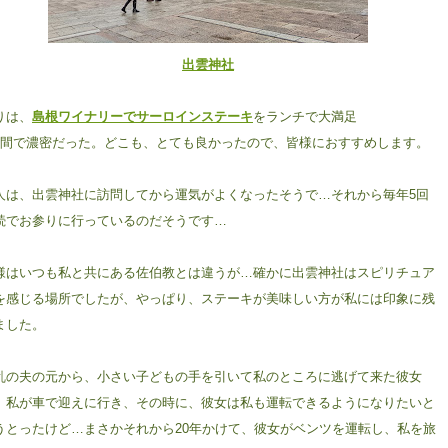
出雲神社
りは、
島根ワイナリーでサーロインステーキ
をランチで大満足
日間で濃密だった。どこも、とても良かったので、皆様におすすめします。
人は、出雲神社に訪問してから運気がよくなったそうで…それから毎年5回
続でお参りに行っているのだそうです…
様はいつも私と共にある佐伯教とは違うが…確かに出雲神社はスピリチュア
を感じる場所でしたが、やっぱり、ステーキが美味しい方が私には印象に残
ました。
乱の夫の元から、小さい子どもの手を引いて私のところに逃げて来た彼女
、私が車で迎えに行き、その時に、彼女は私も運転できるようになりたいと
うとったけど…まさかそれから20年かけて、彼女がベンツを運転し、私を旅