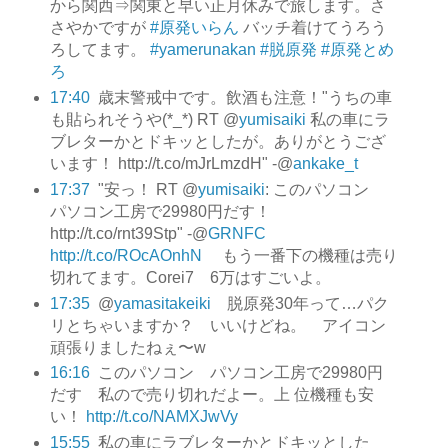
から関西⇒関東と早い正月休みで旅します。さ
さやかですが
#原発いらん
バッチ着けてうろう
ろしてます。
#yamerunakan
#脱原発
#原発とめ
ろ
17:40
歳末警戒中です。飲酒も注意！"うちの車
も貼られそうや(*_*) RT @
yumisaiki
私の車にラ
ブレターかとドキッとしたが。ありがとうござ
います！ http://t.co/mJrLmzdH" -@
ankake_t
17:37
"安っ！ RT @
yumisaiki
: このパソコン
パソコン工房で29980円だす！
http://t.co/rnt39Stp" -@
GRNFC
http://t.co/ROcAOnhN
もう一番下の機種は売り
切れてます。Corei7 6万はすごいよ。
17:35
@
yamasitakeiki
脱原発30年って…パク
リとちゃいますか？ いいけどね。 アイコン
頑張りましたねぇ〜w
16:16
このパソコン パソコン工房で29980円
だす 私ので売り切れだよー。上 位機種も安
い！
http://t.co/NAMXJwVy
15:55
私の車にラブレターかとドキッとした