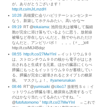
が。ありがとうございます！
http://t.co/mJrLmzdH
10:28
高槻愛仁会リハビリテーションセンター
なう。新築してホテルみたい。高いかな〜
09:19
RT @
tokaiama
: 池田信夫は被曝して脳細
胞が完全に溶け落ちているように思う。放射線
被曝など存在しないんだと。熱でやられただけ
なんだと、アンビリバボ！ 。。。(〃_ _)σ‖
http://t.co/MIJ4Bdqz
08:55
http://t.co/27MwYlnl
←イットリウム９０
は、ストロンチウム９０の核から電子がはじき
出されると生成する元素。ほかの臓器にくらべ
膵臓にもっともイットリウム９０が蓄積してい
る。膵臓が完全に破壊されるとタイプ１の糖尿
病。 マスクしょ！。
#yamerunakan
08:46
RT"@
yumisaiki
@
cibo17
放射性Ｓｃ：イ
ットリウムが膵臓を壊し糖尿病も誘発するって
のはかなり当たってるみたいですね。" -
@
futofutomomo
"
http://t.co/27MwYlnl
←これで