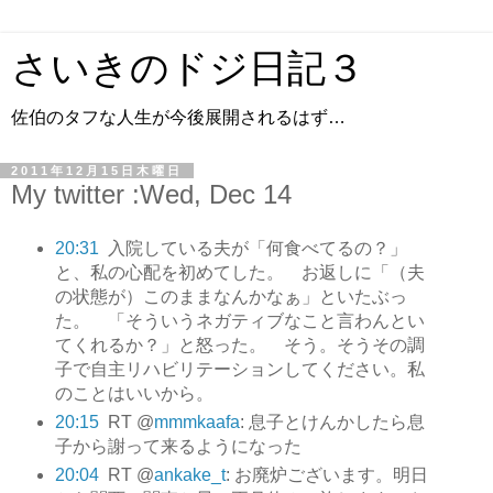
さいきのドジ日記３
佐伯のタフな人生が今後展開されるはず…
2011年12月15日木曜日
My twitter :Wed, Dec 14
20:31
入院している夫が「何食べてるの？」
と、私の心配を初めてした。 お返しに「（夫
の状態が）このままなんかなぁ」といたぶっ
た。 「そういうネガティブなこと言わんとい
てくれるか？」と怒った。 そう。そうその調
子で自主リハビリテーションしてください。私
のことはいいから。
20:15
RT @
mmmkaafa
: 息子とけんかしたら息
子から謝って来るようになった
20:04
RT @
ankake_t
: お廃炉ございます。明日