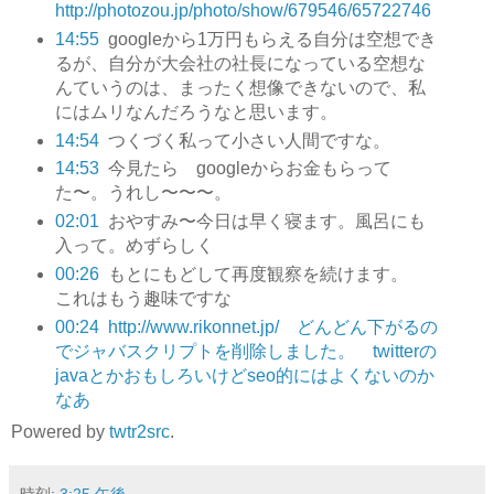
http://photozou.jp/photo/show/679546/65722746
14:55
googleから1万円もらえる自分は空想でき
るが、自分が大会社の社長になっている空想な
んていうのは、まったく想像できないので、私
にはムリなんだろうなと思います。
14:54
つくづく私って小さい人間ですな。
14:53
今見たら googleからお金もらって
た〜。うれし〜〜〜。
02:01
おやすみ〜今日は早く寝ます。風呂にも
入って。めずらしく
00:26
もとにもどして再度観察を続けます。
これはもう趣味ですな
00:24
http://www.rikonnet.jp/ どんどん下がるの
でジャバスクリプトを削除しました。 twitterの
javaとかおもしろいけどseo的にはよくないのか
なあ
Powered by
twtr2src
.