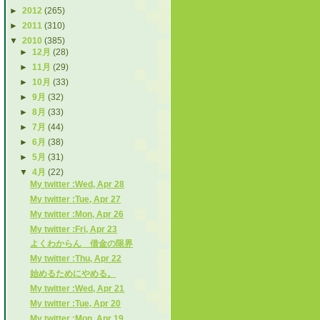
►
2012
(265)
►
2011
(310)
▼
2010
(385)
►
12月
(28)
►
11月
(29)
►
10月
(33)
►
9月
(32)
►
8月
(33)
►
7月
(44)
►
6月
(38)
►
5月
(31)
▼
4月
(22)
My twitter :Wed, Apr 28
My twitter :Tue, Apr 27
My twitter :Mon, Apr 26
My twitter :Fri, Apr 23
よくわからん 借金の限界
My twitter :Thu, Apr 22
始めるためにやめる。
My twitter :Wed, Apr 21
My twitter :Tue, Apr 20
My twitter :Mon, Apr 19