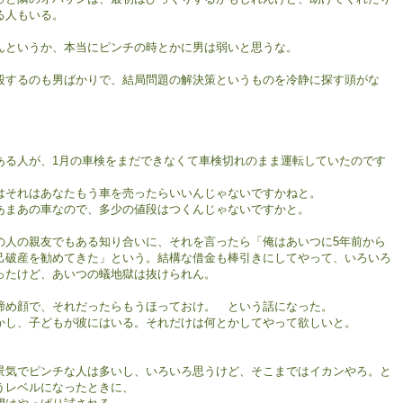
る人もいる。
んというか、本当にピンチの時とかに男は弱いと思うな。
殺するのも男ばかりで、結局問題の解決策というものを冷静に探す頭がな
。
ある人が、1月の車検をまだできなくて車検切れのまま運転していたのです
、
はそれはあなたもう車を売ったらいいんじゃないですかねと。
あまあの車なので、多少の値段はつくんじゃないですかと。
の人の親友でもある知り合いに、それを言ったら「俺はあいつに5年前から
己破産を勧めてきた」という。結構な借金も棒引きにしてやって、いろいろ
ったけど、あいつの蟻地獄は抜けられん。
諦め顔で、それだったらもうほっておけ。 という話になった。
かし、子どもが彼にはいる。それだけは何とかしてやって欲しいと。
景気でピンチな人は多いし、いろいろ思うけど、そこまではイカンやろ。と
うレベルになったときに、