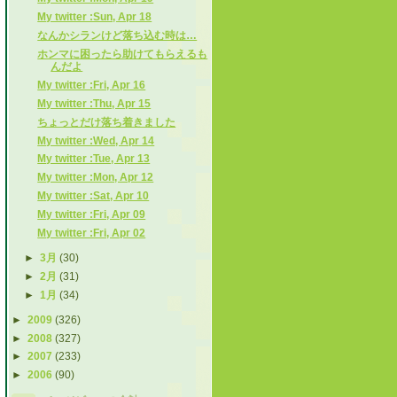
My twitter :Sun, Apr 18
なんかシランけど落ち込む時は…
ホンマに困ったら助けてもらえるも
んだよ
My twitter :Fri, Apr 16
My twitter :Thu, Apr 15
ちょっとだけ落ち着きました
My twitter :Wed, Apr 14
My twitter :Tue, Apr 13
My twitter :Mon, Apr 12
My twitter :Sat, Apr 10
My twitter :Fri, Apr 09
My twitter :Fri, Apr 02
►
3月
(30)
►
2月
(31)
►
1月
(34)
►
2009
(326)
►
2008
(327)
►
2007
(233)
►
2006
(90)