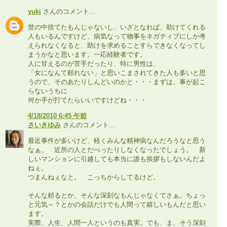
yuki
さんのコメント...
世の中捨てたもんじゃないし、いざとなれば、助けてくれる
人もいるんですけど、病気なって物事をネガティブにしか考
えられなくなると、助けを求めることすらできなくなってし
まうかなと思います。一応経験者です。
人に甘えるのが苦手だったり、特に男性は、
「女になんて頼れない」と思いこまされてきた人も多いと思
うので、そのあたりしんどいのかと・・・まずは、事が起こ
らないうちに
何か手が打てたらいいですけどね・・・
4/18/2010 6:45 午前
さいきゆみ
さんのコメント...
最近事件が多いけど、軽くみんな精神病なんだろうなと思う
なぁ。 近所の人とだべったりしなくなったでしょう。 新
しいマンションに引越しても本当に誰も挨拶もしないんだよ
ねぇ。
つまんねぇなと。 こっちからしてるけど。
そんな頼るとか、そんな深刻なもんじゃなくてさぁ。ちょっ
と元気～？とかの会話だけでも人間って嬉しいもんだと思い
ます。
実際、人生、人間一人というのも真実。でも、ま、そう深刻