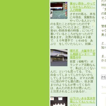
た
覚せい剤を…やって
神
いるかもしれない…
「
人の特徴
の
さすがの私も、本当
に今現在、覚醒剤を
そ
やっている人という
のを見たことがなかったのです
警
が、 悩んでいたときに、意外に「
ゃ
覚せい剤依存者の特徴 」について
書いているところがなかったので
奥
書きます。 次男の母親は４２歳
で、１０年選手で いわゆる あ
と
ぶり をしていたらしい。 妊娠...
知
理不尽 大阪市子ど
も相談センター 苦
ま
情受付中
か
前置（省略可） ボ
ランティア活動なん
て、私はしたくない
時刻
んだ。といつも思ってる。 でも、
出会ってしまってしかたないから
してしまうのである。 オマエの周
りに世の中でも運の悪い、吹き溜
まりのような人が寄ってくるの
ラベ
は、あんたの生き方が悪いんだ。
と注意されることがあるが...
山下けいきを茨木市
長にしてもいいんじ
ゃないか