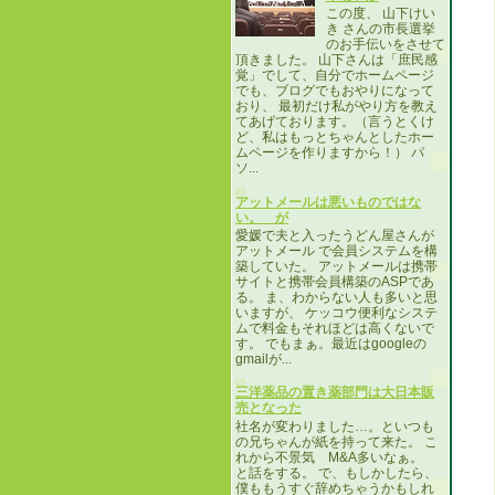
この度、 山下けい
き さんの市長選挙
のお手伝いをさせて
頂きました。 山下さんは「庶民感
覚」でして、自分でホームページ
でも、ブログでもおやりになって
おり、 最初だけ私がやり方を教え
てあげております。（言うとくけ
ど、私はもっとちゃんとしたホー
ムページを作りますから！） パ
ソ...
アットメールは悪いものではな
い。 が
愛媛で夫と入ったうどん屋さんが
アットメール で会員システムを構
築していた。 アットメールは携帯
サイトと携帯会員構築のASPであ
る。 ま、わからない人も多いと思
いますが、 ケッコウ便利なシステ
ムで料金もそれほどは高くないで
す。 でもまぁ。最近はgoogleの
gmailが...
三洋薬品の置き薬部門は大日本販
売となった
社名が変わりました…。といつも
の兄ちゃんが紙を持って来た。 こ
れから不景気 M&A多いなぁ。
と話をする。 で、もしかしたら、
僕ももうすぐ辞めちゃうかもしれ