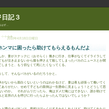
ジ日記３
るはず…
2010年4月18日日曜日
ホンマに困ったら助けてもらえるもんだよ
んか、妻がスナックに（おそらく）働きに行き、仕事がなくてイライラして
どもが泣き止まないから腹を押さえて殺してしまったバカのニュースとか聞
てしまうと、もう切なくて死にたくなってくる。
うして、そんなバカがいるのだろうかと。
事がないから面白くないというのはわかるけど、妻は夜も頑張って働いてく
てありがたい、せめて子どもの面倒は一生懸命に見ましょう！とどうして思
ないのか。 それがムリだったら、俺はダメだ俺にはできない、誰か助けて
れと近所の人を呼びに行ったらよかったんではないでしょうか？
っと隣のオバサンは、最初はびっくりするかもしれんけど、助けてくれたり