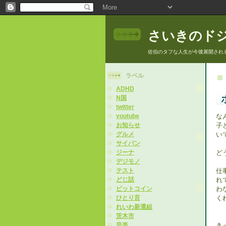
さいきのド
佐伯のタフな人生が今後展開され
ラベル
ADHD
N国
twitter
な
youtube
子
お知らせ
い
グルメ
サイパン
ど
ジーナ
デジモノ
仕
テスト
れ
どじ話
わ
ビットコイン
く
ひとり言
れいわ新選組
茨木市
き
音楽