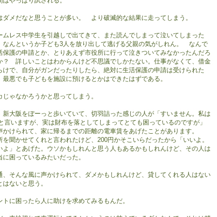
間はやっぱり試される。
はダメだなと思うことが多い。 より破滅的な結果に走ってしまう。
ームレス中学生を引越しで出てきて、また読んでしまって泣いてしまった
、なんというか子ども3人を放り出して逃げる父親の気がしれん。 なんで
活保護の申請とか、とりあえず市役所に行って泣きついてみなかったんだろ
か？ 詳しいことはわからんけど不思議でしかたない。仕事がなくて、借金
らけで、自分がガンだったりしたら、絶対に生活保護の申請は受けられた
、最悪でも子どもを施設に預けるとかはできたはずである。
カじゃなかろうかと思ってしまう。
、新大阪をぼーっと歩いていて、切羽詰った感じの人が「すいません。私は
○と言いますが、実は財布を落としてしまってとても困っているのですが」
声かけられて、家に帰るまでの距離の電車賃をあげたことがあります。
所を聞かせてくれと言われたけど、200円かそこいらだったから「いいよ。
いよ」とあげた。ウソかもしれんと思う人もあるかもしれんけど、その人は
当に困っているみたいだった。
通、そんな風に声かけられて、ダメかもしれんけど、貸してくれる人はない
とはないと思う。
ントに困ったら人に助けを求めてみるもんだ。