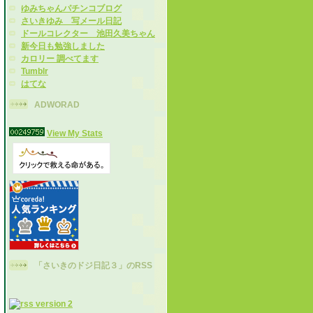
ゆみちゃんパチンコブログ
さいきゆみ 写メール日記
ドールコレクター 池田久美ちゃん
新今日も勉強しました
カロリー 調べてます
Tumblr
はてな
ADWORAD
View My Stats
「さいきのドジ日記３」のRSS