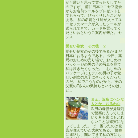
が可愛いと思って買ったりしてた
のですが、 前に日本ユニセフ協会
からお名前シールをプレゼントし
てもらって、びっくりしたことが
ある。 私の名前と住所が入ってユ
ニセフのマークが入ったシールが
送られてきて、カードを買ってく
ださいねというご案内が来た。 セ
ンス...
覚せい剤女 その後 ２
覚せい剤女のその後であるが まだ
日本におるようである。 今日、薬
局のおしめの売り場で、おしめの
パッケージの男の子の写真を見て
私は泣きたくなった。 おしめの
パッケージにモデルの男の子が覚
せい剤女の息子にそっくりだった
のだ。 私でこうなのだから、実の
父親のTさんの気持ちというのは、
ど...
まぁ。近所にヘンな
人とか おるわな
次男の母親が覚醒剤
で警察に入ってしま
い６月も家にもどれ
ないことは確実にな
ってしまった。 で、困ったのは被
告が住んでいた大家である。 警察
に連絡し、聞いてきて私の方にも