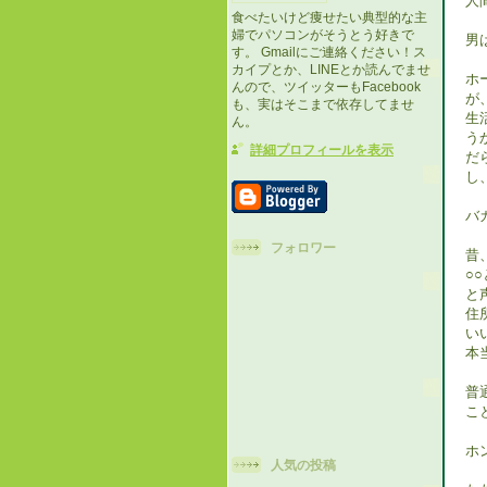
人
食べたいけど痩せたい典型的な主
婦でパソコンがそうとう好きで
男
す。 Gmailにご連絡ください！ス
カイプとか、LINEとか読んでませ
ホ
んので、ツイッターもFacebook
が
も、実はそこまで依存してませ
生
ん。
う
詳細プロフィールを表示
だ
し
バ
フォロワー
昔
○
と
住
い
本
普
こ
ホ
人気の投稿