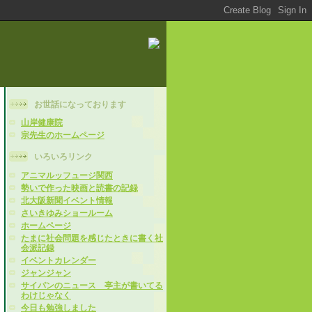
お世話になっております
山岸健康院
宗先生のホームページ
いろいろリンク
アニマルッフュージ関西
勢いで作った映画と読書の記録
北大阪新聞イベント情報
さいきゆみショールーム
ホームページ
たまに社会問題を感じたときに書く社
会派記録
イベントカレンダー
ジャンジャン
サイパンのニュース 亭主が書いてる
わけじゃなく
今日も勉強しました