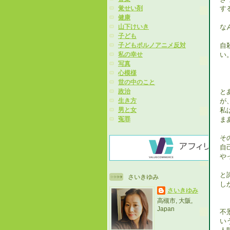
す
覚せい剤
健康
な
山下けいき
子ども
自
子どもポルノアニメ反対
い
私の幸せ
写真
心模様
世の中のこと
と
政治
が
生き方
私
男と女
ま
冤罪
そ
自
や
と
さいきゆみ
し
さいきゆみ
高槻市, 大阪,
Japan
不
い