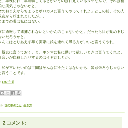
だ、車検切れて車運転してるとかいうのは甘えているダケなんで、それは精
的な病気じゃないかと。
女のおまえからちょっとボロカスに言うてやってくれよ」とこの前、その人
親友から頼まれましたが…。
こまでの暇は私にはない。
察に通報して逮捕されないといかんのじゃないかと。だったら目が覚めるじ
ないだろうかと。
さんにはとりあえず早く実家に娘を連れて帰る方がいいと言うてやれ。
、親友に言うておく。ま、ホンマに私に動いて欲しいときは言うてくれと。
り合いが自殺したりするのはイヤだしとか。
、私が言いたいのは世間はそんなに冷たくはないから、皆頑張ろうじゃない
と言うことです。
:
4:07 午前
ル:
世の中のこと
,
生き方
2 コメント: