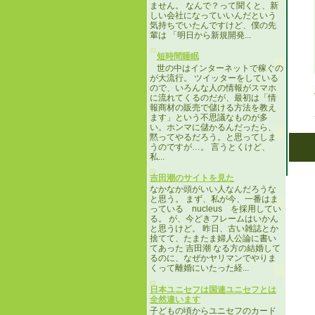
ません。 なんで？って聞くと、新
しい会社になっていいんだという
気持ちでいたんですけど、僕の先
輩は 「明日から新規開発...
短時間睡眠
世の中はインターネットで稼ぐの
が大流行。 ツイッターをしている
ので、いろんな人の情報がスマホ
に流れてくるのだが、最初は「情
報商材の販売で儲ける方法を教え
ます」という不思議なものが多
い。ホンマに儲かるんだったら、
黙ってやるだろう。と思ってしま
うのですが…。 言うとくけど、
私...
吉田潮のサイトを見た
なかなか頭がいい人なんだろうな
と思う。 まず、私が今、一番はま
っている nucleus を採用してい
る。 が、今どきフレームはいかん
と思うけど。 昨日、古い雑誌とか
捨てて、たまたま婦人公論に書い
てあった 吉田潮 なる方の結婚して
るのに、なぜかヤリマンでやりま
くって離婚にいたった経...
日本ユニセフは国連ユニセフとは
全然違います
子どもの頃からユニセフのカード