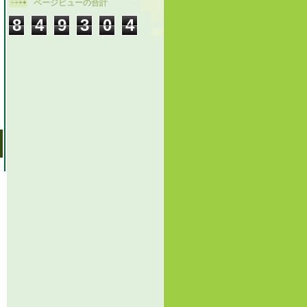
ページビューの合計
8
4
9
3
0
4