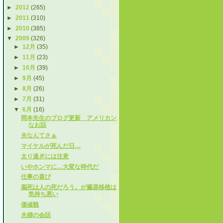
►
2012
(265)
►
2011
(310)
►
2010
(385)
▼
2009
(326)
►
12月
(35)
►
11月
(23)
►
10月
(39)
►
9月
(45)
►
8月
(26)
►
7月
(31)
▼
6月
(16)
岡本先生のブログ更新 アメリカン
なお話
夫なんてさぁ
マイケルが死んだ日…
太り過ぎには注意
いやホンマに…大変な時代だ
仕事の喜び
脳死は人の死だろう。が臓器移植は
気持ち悪い
価値観
夫婦の会話