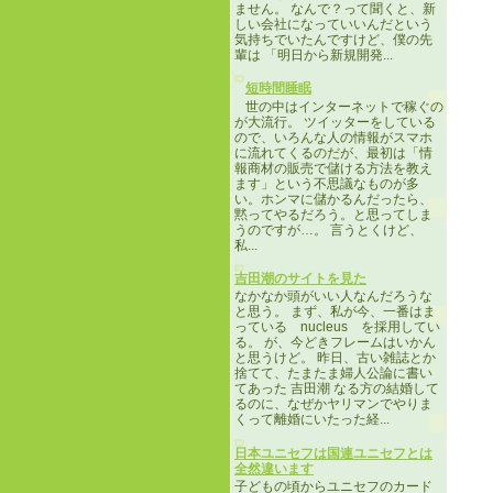
ません。 なんで？って聞くと、新
しい会社になっていいんだという
気持ちでいたんですけど、僕の先
輩は 「明日から新規開発...
短時間睡眠
世の中はインターネットで稼ぐの
が大流行。 ツイッターをしている
ので、いろんな人の情報がスマホ
に流れてくるのだが、最初は「情
報商材の販売で儲ける方法を教え
ます」という不思議なものが多
い。ホンマに儲かるんだったら、
黙ってやるだろう。と思ってしま
うのですが…。 言うとくけど、
私...
吉田潮のサイトを見た
なかなか頭がいい人なんだろうな
と思う。 まず、私が今、一番はま
っている nucleus を採用してい
る。 が、今どきフレームはいかん
と思うけど。 昨日、古い雑誌とか
捨てて、たまたま婦人公論に書い
てあった 吉田潮 なる方の結婚して
るのに、なぜかヤリマンでやりま
くって離婚にいたった経...
日本ユニセフは国連ユニセフとは
全然違います
子どもの頃からユニセフのカード