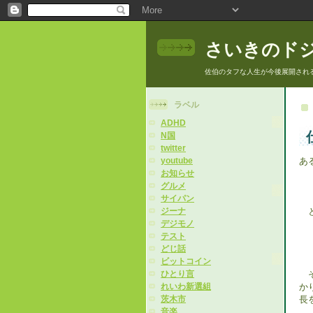
さいきのド
佐伯のタフな人生が今後展開され
ラベル
ADHD
N国
twitter
あ
youtube
お知らせ
「
グルメ
サイパン
と
ジーナ
デジモノ
「
テスト
どじ話
ビットコイン
そ
ひとり言
か
れいわ新選組
長
茨木市
音楽