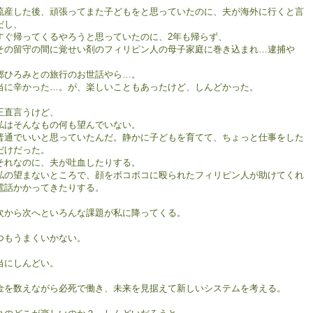
産した後、頑張ってまた子どもをと思っていたのに、夫が海外に行くと言
だし、
ぐ帰ってくるやろうと思っていたのに、2年も帰らず、
の留守の間に覚せい剤のフィリピン人の母子家庭に巻き込まれ…逮捕や
。
ひろみとの旅行のお世話やら…。
当に辛かった…。が、楽しいこともあったけど、しんどかった。
直言うけど、
はそんなもの何も望んでいない。
通でいいと思っていたんだ。静かに子どもを育てて、ちょっと仕事をした
だけだった。
れなのに、夫が吐血したりする。
の望まないところで、顔をボコボコに殴られたフィリピン人が助けてくれ
電話かかってきたりする。
から次へといろんな課題が私に降ってくる。
つもうまくいかない。
当にしんどい。
金を数えながら必死で働き、未来を見据えて新しいシステムを考える。