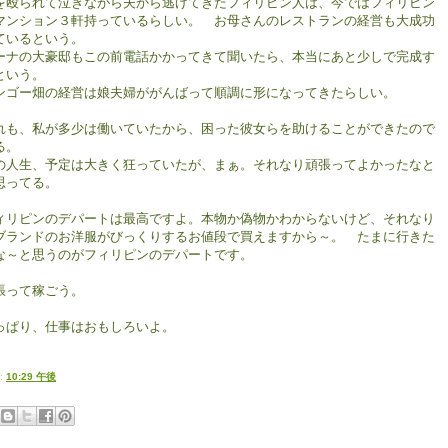
を殴られて泣きながら夫から逃げてきたフィリピン人は、今ではフィリピン
マンション３軒持っているらしい。 お母さんのレストランの経営も大成功
ているという。
ーナの大豪邸もこの前電話かかってきて聞いたら、本当にあと少しで完成す
という。
ンゴー畑の経営は娘夫婦ががんばって順調に形になってきたらしい。
れも、私が多少は働いていたから、困った彼女らを助けることができたので
る。
の人生、予定は大きく狂っていたが、まぁ。それなり頑張ってよかったなと
思ってる。
ィリピンのデパートは最高ですよ。本物か偽物かわからないけど、それなり
ブランドのお洋服がびっくりするお値段で買えますから～。 たまに行きた
な～と思うのがフィリピンのデパートです。
張って稼ごう。
っぱり、仕事はおもしろいよ。
:
10:29 午後