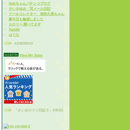
ゆみちゃんパチンコブログ
さいきゆみ 写メール日記
ドールコレクター 池田久美ちゃん
新今日も勉強しました
カロリー 調べてます
Tumblr
はてな
ADWORAD
View My Stats
「さいきのドジ日記３」のRSS