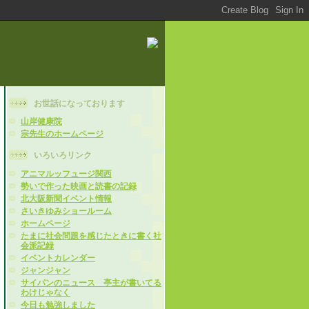
お世話になっております
山岸健康院
宗先生のホームページ
いろいろリンク
アニマルッフュージ関西
勢いで作った映画と読書の記録
北大阪新聞イベント情報
さいきゆみショールーム
ホームページ
たまに社会問題を感じたときに書く社
会派記録
イベントカレンダー
ジャンジャン
サイパンのニュース 亭主が書いてる
わけじゃなく
今日も勉強しました