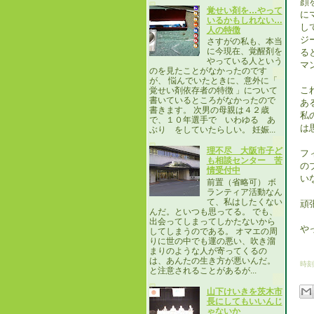
顔
覚せい剤を…やって
に
いるかもしれない…
し
人の特徴
ジ
さすがの私も、本当
に今現在、覚醒剤を
る
やっている人という
マ
のを見たことがなかったのです
が、 悩んでいたときに、意外に「
こ
覚せい剤依存者の特徴 」について
書いているところがなかったので
あ
書きます。 次男の母親は４２歳
私
で、１０年選手で いわゆる あ
は
ぶり をしていたらしい。 妊娠...
理不尽 大阪市子ど
フ
も相談センター 苦
の
情受付中
い
前置（省略可） ボ
ランティア活動なん
て、私はしたくない
頑
んだ。といつも思ってる。 でも、
出会ってしまってしかたないから
や
してしまうのである。 オマエの周
りに世の中でも運の悪い、吹き溜
まりのような人が寄ってくるの
は、あんたの生き方が悪いんだ。
時刻
と注意されることがあるが...
山下けいきを茨木市
長にしてもいいんじ
ゃないか