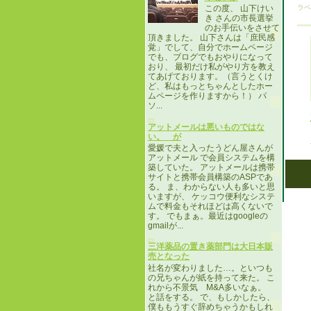
ラベ
この度、 山下けい
き さんの市長選挙
のお手伝いをさせて
頂きました。 山下さんは「庶民感
覚」でして、自分でホームページ
でも、ブログでもおやりになって
おり、 最初だけ私がやり方を教え
てあげております。（言うとくけ
ど、私はもっとちゃんとしたホー
ムページを作りますから！） パ
ソ...
アットメールは悪いものではな
い。 が
愛媛で夫と入ったうどん屋さんが
アットメール で会員システムを構
築していた。 アットメールは携帯
サイトと携帯会員構築のASPであ
る。 ま、わからない人も多いと思
いますが、 ケッコウ便利なシステ
ムで料金もそれほどは高くないで
す。 でもまぁ。最近はgoogleの
gmailが...
三洋薬品の置き薬部門は大日本販
売となった
社名が変わりました…。といつも
の兄ちゃんが紙を持って来た。 こ
れから不景気 M&A多いなぁ。
と話をする。 で、もしかしたら、
僕ももうすぐ辞めちゃうかもしれ