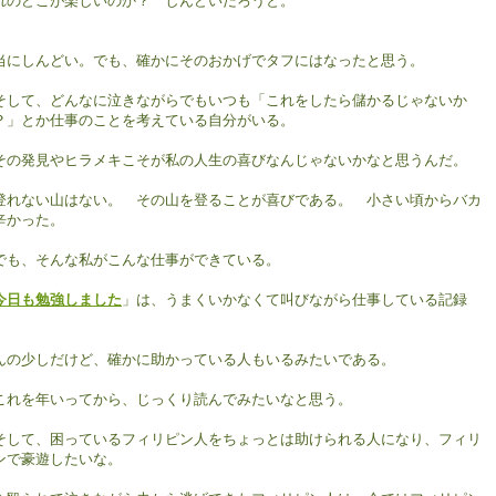
れのどこが楽しいのか？ しんどいだろうと。
当にしんどい。でも、確かにそのおかげでタフにはなったと思う。
して、どんなに泣きながらでもいつも「これをしたら儲かるじゃないか
？」とか仕事のことを考えている自分がいる。
の発見やヒラメキこそが私の人生の喜びなんじゃないかなと思うんだ。
れない山はない。 その山を登ることが喜びである。 小さい頃からバカ
辛かった。
も、そんな私がこんな仕事ができている。
今日も勉強しました
」は、うまくいかなくて叫びながら仕事している記録
。
んの少しだけど、確かに助かっている人もいるみたいである。
れを年いってから、じっくり読んでみたいなと思う。
して、困っているフィリピン人をちょっとは助けられる人になり、フィリ
ンで豪遊したいな。