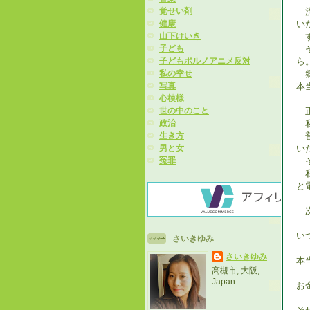
流
覚せい剤
い
健康
す
山下けいき
そ
子ども
ら
子どもポルノアニメ反対
郷
私の幸せ
本
写真
心模様
正
世の中のこと
私
政治
普
生き方
い
男と女
そ
冤罪
私
と
次
い
さいきゆみ
さいきゆみ
本
高槻市, 大阪,
Japan
お