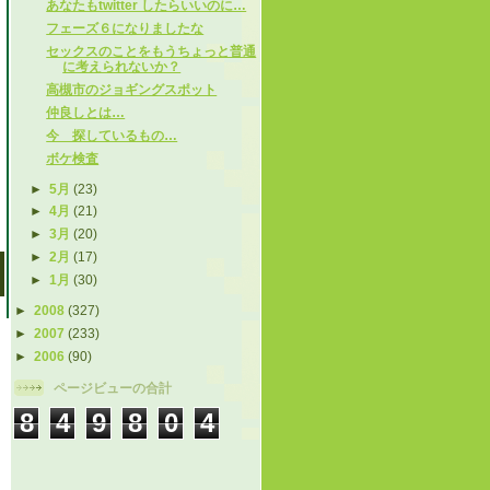
あなたもtwitter したらいいのに…
フェーズ６になりましたな
セックスのことをもうちょっと普通
に考えられないか？
高槻市のジョギングスポット
仲良しとは…
今 探しているもの…
ボケ検査
►
5月
(23)
►
4月
(21)
►
3月
(20)
►
2月
(17)
►
1月
(30)
►
2008
(327)
►
2007
(233)
►
2006
(90)
ページビューの合計
8
4
9
8
0
4