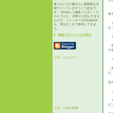
そ
食べたいけど痩せたい典型的な主
婦でパソコンがそうとう好きで
す。 Gmailにご連絡ください！ス
本
カイプとか、LINEとか読んでませ
んので、ツイッターもFacebook
そ
も、実はそこまで依存してませ
な
ん。
詳細プロフィールを表示
そ
登
で
フォロワー
で
「
だ
ほ
こ
そ
ピ
人気の投稿