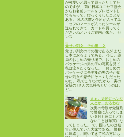
が可愛いと思って買ったりしてた
のですが、 前に日本ユニセフ協会
からお名前シールをプレゼントし
てもらって、びっくりしたことが
ある。 私の名前と住所が入ってユ
ニセフのマークが入ったシールが
送られてきて、カードを買ってく
ださいねというご案内が来た。 セ
ンス...
覚せい剤女 その後 ２
覚せい剤女のその後であるが まだ
日本におるようである。 今日、薬
局のおしめの売り場で、おしめの
パッケージの男の子の写真を見て
私は泣きたくなった。 おしめの
パッケージにモデルの男の子が覚
せい剤女の息子にそっくりだった
のだ。 私でこうなのだから、実の
父親のTさんの気持ちというのは、
ど...
まぁ。近所にヘンな
人とか おるわな
次男の母親が覚醒剤
で警察に入ってしま
い６月も家にもどれ
ないことは確実にな
ってしまった。 で、困ったのは被
告が住んでいた大家である。 警察
に連絡し、聞いてきて私の方にも