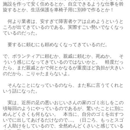
施設を作って安く住めるとか、自立できるような仕事を斡
旋するとか、生活保護を車椅子用に別枠で作るとか！
何より業者は、安すぎて障害者ケアは止めようというと
ころが出てきているのである。実際すごい勢いでなくなっ
ているのだった。
要するに頼むにも頼めなくなってきているのだ。
で、ボランティアに頼むか、親戚に頼むか、死ぬか。 そ
ういう感じになってきているのではないかと。 軽度だっ
たら、まだ親戚とかで何とかなるが重度ほど負担が大きい
のだから、こりゃたまらないよ。
そんなことになっているのなら、また私に言うてくれと
いう話になった。
実は、近所の足の悪いおじいさんの家のゴミ出しをこの
頃毎回のようにやっているのであるが、驚いたことに別に
めんどくさくも何もない。 本当に、自分のゴミを出すつ
いでに出してあげるだけなので…。（日ごろ、もっとスゴ
イ人助けをしているので、全然めんどくさいと感じている