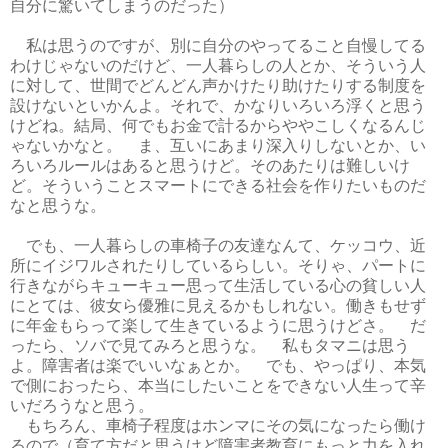
自分に驚いてしまうのだった）
私は思うのですが、別に自分のやってること自慢してる
わけじゃないのだけど、一人暮らしの人とか、そういう人
に対して、世間でどんどん声かけたり助けたりする制度を
設けないといかんよ。それで、かなりいろいろ浮くと思う
けどね。結局、何でもお金で計るからややこしくなるんじ
ゃないかなと。 ま、互いにあまり深入りしないとか、い
ろいろルールはあると思うけど。そのあたりは難しいけ
ど。そういうことスマートにできる社会を作りたいものだ
なと思うな。
でも、一人暮らしの車椅子の友達なんて、ケッコウ、近
所にイジワルされたりしているらしい。そりゃ、パートに
行きながらキューキュー思って生活している心の貧しい人
にとては、彼女ら優雅に見えるかもしれない。働きもせず
に年金もらって楽して生きているように思うけどさ。 だ
ったら、ソバで見てみろと思うな。 私もタマニは思う
よ。障害者は楽でいいなぁとか。 でも、やっぱり、本気
で側におったら、本当にしたいことをできない人生って辛
いだろうなと思う。
もちろん、車椅子程度はホンマにその気になったら働け
るので（育て方だと思うけど障害者教育にもっと力を入れ