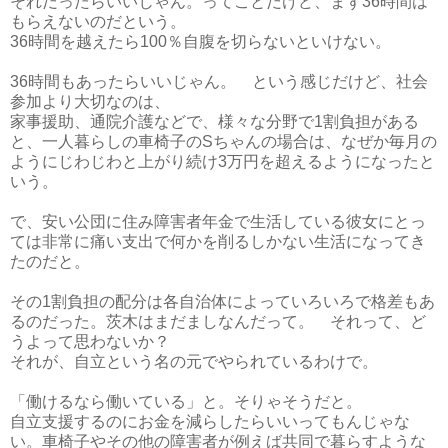
それだったらいいじゃん。ってことだけど、まず36時間は
もらえないのだという。
36時間を越えたら100％自腹を切らないといけない。
36時間もあったらいいじゃん。 という感じだけど、社会
参加より大切なのは、
家事援助、通院介護などで、様々な分野で1割負担がある
と、一人暮らしの車椅子のSちゃんの場合は、なぜか毎月の
ようにじわじわと上がり続け3万円を超えるようになったと
いう。
で、安い公団に住み障害者年金で生活している彼女にとっ
ては非常に痛い支出で何かを削るしかない生活になってき
たのだと。
その1割負担の配分は各自治体によっていろいろで格差もあ
るのだった。茨木はまだましなんだって。 それって、ど
うよって思わないか？
それが、自立という名の元でやられているわけで。
「働けるなら働いている」と。そりゃそうだと。
自立支援するのにお金を減らしたらいいってもんじゃな
い。車椅子やその他の障害者が例えば共同で暮らすような