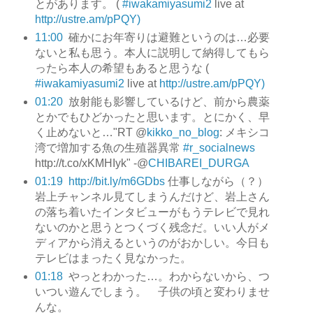
とがあります。 (
#iwakamiyasumi2
live at
http://ustre.am/pPQY)
11:00
確かにお年寄りは避難というのは…必要
ないと私も思う。本人に説明して納得してもら
ったら本人の希望もあると思うな (
#iwakamiyasumi2
live at
http://ustre.am/pPQY)
01:20
放射能も影響しているけど、前から農薬
とかでもひどかったと思います。とにかく、早
く止めないと…"RT @
kikko_no_blog
: メキシコ
湾で増加する魚の生殖器異常
#r_socialnews
http://t.co/xKMHIyk" -@
CHIBAREI_DURGA
01:19
http://bit.ly/m6GDbs
仕事しながら（？）
岩上チャンネル見てしまうんだけど、岩上さん
の落ち着いたインタビューがもうテレビで見れ
ないのかと思うとつくづく残念だ。いい人がメ
ディアから消えるというのがおかしい。今日も
テレビはまったく見なかった。
01:18
やっとわかった…。わからないから、つ
いつい遊んでしまう。 子供の頃と変わりませ
んな。