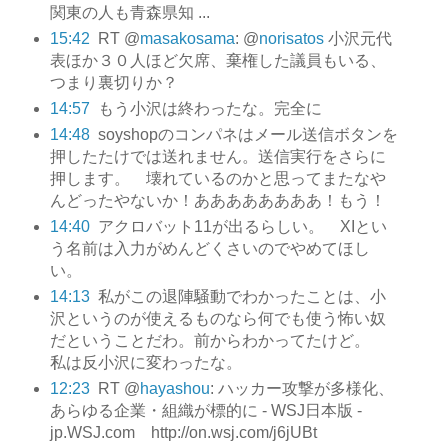
関東の人も青森県知 ...
15:42
RT @
masakosama
: @
norisatos
小沢元代
表ほか３０人ほど欠席、棄権した議員もいる、
つまり裏切りか？
14:57
もう小沢は終わったな。完全に
14:48
soyshopのコンパネはメール送信ボタンを
押したたけでは送れません。送信実行をさらに
押します。 壊れているのかと思ってまたなや
んどったやないか！ああああああああ！もう！
14:40
アクロバット11が出るらしい。 XIとい
う名前は入力がめんどくさいのでやめてほし
い。
14:13
私がこの退陣騒動でわかったことは、小
沢というのが使えるものなら何でも使う怖い奴
だということだわ。前からわかってたけど。
私は反小沢に変わったな。
12:23
RT @
hayashou
: ハッカー攻撃が多様化、
あらゆる企業・組織が標的に - WSJ日本版 -
jp.WSJ.com http://on.wsj.com/j6jUBt