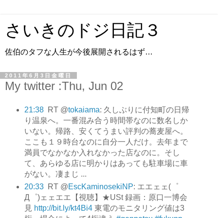
さいきのドジ日記３
佐伯のタフな人生が今後展開されるはず…
2011年6月3日金曜日
My twitter :Thu, Jun 02
21:38
RT @
tokaiama
: 久しぶりに付知町の日帰
り温泉へ。一番混み合う時間帯なのに数名しか
いない。帰路、安くてうまい評判の蕎麦屋へ。
ここも１９時台なのに自分一人だけ。去年まで
満員でなかなか入れなかった店なのに。そし
て、あらゆる店に明かりはあっても駐車場に車
がない。凄まじ ...
20:33
RT @
EscKaminosekiNP
: エエェェ(゜
Д゜)ェェエエ【視聴】★USt 録画：原口一博会
見
http://bit.ly/kt4Bi4
東電のモニタリング値は3