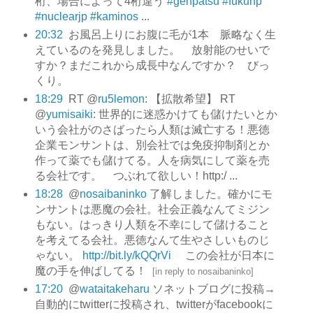
桁、場合によって4桁違う
#genpatsu
#fukunp
#nuclearjp
#kaminos
...
20:32
お風呂上りにお腹に毛が1本 脈略なく生
えているのを発見しました。 放射能のせいで
すか？まだこれから成長中なんですか？ びっ
くり。
18:29
RT @
ru5lemon
: 【拡散希望】 RT
@
yumisaiki
: 世界的に迷惑かけても儲けたいとか
いう会社がのさばったら人類は滅亡する！悪徳
企業モンサントは、別会社では免疫抑制剤とか
作って薬でも儲けてる。人を病気にして薬を売
る会社です。 つぶれて欲しい！http:/ ...
18:28
@
nosaibaninko
了解しました。確かにモ
ンサントは悪魔の会社。社会正義なんてミジン
もない。はっきり人類を不幸にして儲けること
を考えてる会社。悪徳なんて生やさしいものじ
ゃない。
http://bit.ly/kQQrVi
この会社が日本に
魔の手を伸ばしてる！
[
in reply to nosaibaninko
]
17:20
@
wataitakeharu
ソネットブログに投稿→
自動的にtwitterに投稿され、twitterがfacebookに