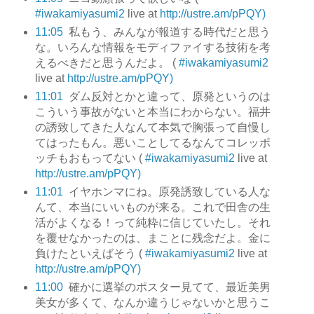
#iwakamiyasumi2
live at
http://ustre.am/pPQY)
11:05
私もう、みんなが報道する時代だと思う
な。いろんな情報をモディファイする技術を考
えるべきだと思うんだよ。 (
#iwakamiyasumi2
live at
http://ustre.am/pPQY)
11:01
ダム反対とかと違って、原発というのは
こういう事故がないと本当にわからない。福井
の誘致してきた人なんて本気で胸張って自慢し
てはったもん。悪いことしてるなんてコレッポ
ッチもおもってない (
#iwakamiyasumi2
live at
http://ustre.am/pPQY)
11:01
イヤホンマにね。原発誘致している人な
んて、本当にいいものが来る。これで田舎の生
活がよくなる！って純粋に信じていたし。それ
を覆せなかったのは、まことに残念だよ。金に
負けたといえばそう (
#iwakamiyasumi2
live at
http://ustre.am/pPQY)
11:00
確かに選挙のポスター見てて、最近美男
美女が多くて、なんか違うじゃないかと思うこ