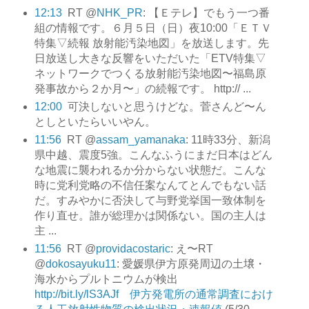
12:13
RT @
NHK_PR
: 【Ｅテレ】でもう一つ番
組の情報です。６月５日（日）夜10:00「ＥＴＶ
特集▽続報 放射能汚染地図」を放送します。先
日放送し大きな反響をいただいた「ETV特集▽
ネットワークでつくる放射能汚染地図〜福島原
発事故から２か月〜」の続報です。 http:// ...
12:00
可決しないと思うけどな。菅さんど〜ん
としといたらいいやん。
11:56
RT @
assam_yamanaka
: 11時33分、新潟
県中越、震度5強。こんなふうにまだ日本はどん
な地震に襲われるか分からない状態だ。こんな
時に党利党略の不信任案なんてとんでもない話
だ。すみやかに否決して与野党挙国一致体制を
作り直せ。誰が総理かは関係ない。国の主人は
主 ...
11:56
RT @
providacostaric
: え〜RT
@
dokosayuku11
: 愛媛県伊方原発周辺の土壌・
海水からプルトニウムが検出
http://bit.ly/lS3AJf 伊方発電所の通常調査におけ