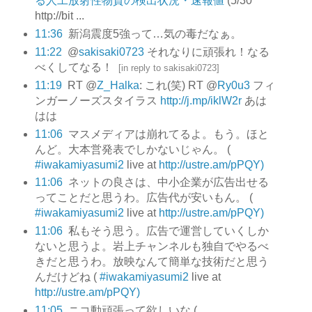
る人工放射性物質の検出状況・速報値
(5/30
http://bit ...
11:36
新潟震度5強って…気の毒だなぁ。
11:22
@
sakisaki0723
それなりに頑張れ！なる
べくしてなる！
[
in reply to sakisaki0723
]
11:19
RT @
Z_Halka
: これ(笑) RT @
Ry0u3
フィ
ンガーノーズスタイラス
http://j.mp/iklW2r
あは
はは
11:06
マスメディアは崩れてるよ。もう。ほと
んど。大本営発表でしかないじゃん。 (
#iwakamiyasumi2
live at
http://ustre.am/pPQY)
11:06
ネットの良さは、中小企業が広告出せる
ってことだと思うわ。広告代が安いもん。 (
#iwakamiyasumi2
live at
http://ustre.am/pPQY)
11:06
私もそう思う。広告で運営していくしか
ないと思うよ。岩上チャンネルも独自でやるべ
きだと思うわ。放映なんて簡単な技術だと思う
んだけどね (
#iwakamiyasumi2
live at
http://ustre.am/pPQY)
11:05
ニコ動頑張って欲しいな (