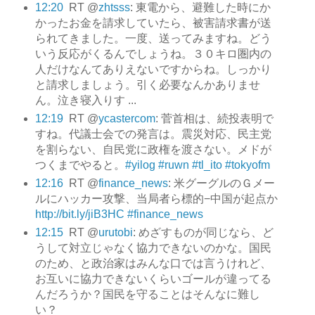
12:20
RT @
zhtsss
: 東電から、避難した時にか
かったお金を請求していたら、被害請求書が送
られてきました。一度、送ってみますね。どう
いう反応がくるんでしょうね。３０キロ圏内の
人だけなんてありえないですからね。しっかり
と請求しましょう。引く必要なんかありませ
ん。泣き寝入りす ...
12:19
RT @
ycastercom
: 菅首相は、続投表明で
すね。代議士会での発言は。震災対応、民主党
を割らない、自民党に政権を渡さない。メドが
つくまでやると。
#yilog
#ruwn
#tl_ito
#tokyofm
12:16
RT @
finance_news
: 米グーグルのＧメー
ルにハッカー攻撃、当局者ら標的−中国が起点か
http://bit.ly/jiB3HC
#finance_news
12:15
RT @
urutobi
: めざすものが同じなら、ど
うして対立じゃなく協力できないのかな。国民
のため、と政治家はみんな口では言うけれど、
お互いに協力できないくらいゴールが違ってる
んだろうか？国民を守ることはそんなに難し
い？