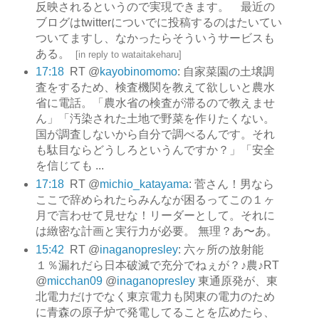
反映されるというので実現できます。 最近の
ブログはtwitterについでに投稿するのはたいてい
ついてますし、なかったらそういうサービスも
ある。
[
in reply to wataitakeharu
]
17:18
RT @
kayobinomomo
: 自家菜園の土壌調
査をするため、検査機関を教えて欲しいと農水
省に電話。「農水省の検査が滞るので教えませ
ん」「汚染された土地で野菜を作りたくない。
国が調査しないから自分で調べるんです。それ
も駄目ならどうしろというんですか？」「安全
を信じても ...
17:18
RT @
michio_katayama
: 菅さん！男なら
ここで辞められたらみんなが困るってこの１ヶ
月で言わせて見せな！リーダーとして。それに
は緻密な計画と実行力が必要。 無理？あ〜あ。
15:42
RT @
inaganopresley
: 六ヶ所の放射能
１％漏れだら日本破滅で充分でねぇが？♪農♪RT
@
micchan09
@
inaganopresley
東通原発が、東
北電力だけでなく東京電力も関東の電力のため
に青森の原子炉で発電してることを広めたら、