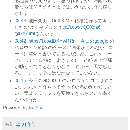
る地震の前兆のように思われますが、内陸の震
源ならばＭ６超えとまではいかないような感じ
がします。
08:43
池田久美 Doll & Me::箱根に行ってきま
した:いけくみブログ
http://t.co/xvQOXda6
@
ikekumi
さんから
08:42
https://t.co/dDKYwRRn 今日のgoogle
の
ハロウィンrogo のベースの画像がこれだが、コ
ードは整然と書いてあるんだけど、これをベー
スにしているのは、ようするにこの位置で全部
が動くってことなんかな？ すげ〜。天才感じ
る。 ここまでにはなれなくていいなと。
08:15
今日のGOOGLEのハロウィンロゴはすご
い。これをどうやって作っているのかが知りた
い。実はフラッシュを変換できるものとかある
んやろうか。
Powered by
twtr2src
.
時刻:
12:34 午前