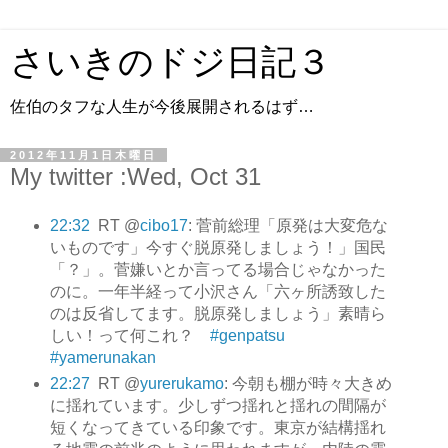
さいきのドジ日記３
佐伯のタフな人生が今後展開されるはず…
2012年11月1日木曜日
My twitter :Wed, Oct 31
22:32
RT @
cibo17
: 菅前総理「原発は大変危な
いものです」今すぐ脱原発しましょう！」国民
「？」。菅嫌いとか言ってる場合じゃなかった
のに。一年半経って小沢さん「六ヶ所誘致した
のは反省してます。脱原発しましょう」素晴ら
しい！って何これ？
#genpatsu
#yamerunakan
22:27
RT @
yurerukamo
: 今朝も棚が時々大きめ
に揺れています。少しずつ揺れと揺れの間隔が
短くなってきている印象です。東京が結構揺れ