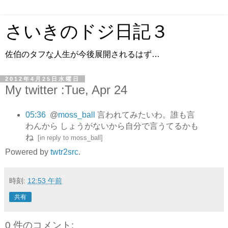
さいきのドジ日記３
佐伯のタフな人生が今後展開されるはず…
2012年4月25日水曜日
My twitter :Tue, Apr 24
05:36
@
moss_ball
言われてみたいわ。誰も言
わんから しょうがないから自分で言うてるかも
ね
[
in reply to moss_ball
]
Powered by
twtr2src
.
時刻:
12:53 午前
共有
0 件のコメント: